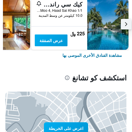
كيك سي راند ريزورت كو تشانج
1/1 Moo 4, Haad Sai Khao, كو تشانغ, تايلاند
10.0 كيلومتر عن وسط المدينة
225 ﷼
عرض الصفقة
مشاهدة الفنادق الأخرى الموصى بها
استكشف كو تشانغ
اعرض على الخريطة