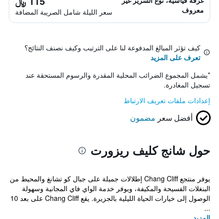
115 ﷼
غرفة قياسية، نوع السرير غير
معروف
سعر الليلة شامل الصريبة المضافة
كيف تؤثر المبالغ المدفوعة لنا على الترتيب وكيف نصنف النتائج؟
تعرف على المزيد
*
يشمل المجموع الضرائب المحلية المقدرة والرسوم المستحقة عند
تسجيل المغادرة.
إعدادات ملفات تعريف الارتباط
أفضل سعر
مضمون
حول شانج كليف ريزورت
يوفر منتجع Chang Cliff إطلالات جميلة على جبال كو تشانغ والمحيط من
البنغلات الفسيحة والمكيفة، ويوفر خدمة الواي فاي المجانية وسهولة
الوصول إلى خيارات الحياة الليلية بالجزيرة. يقع Chang Cliff على بعد 10
...
المزيد