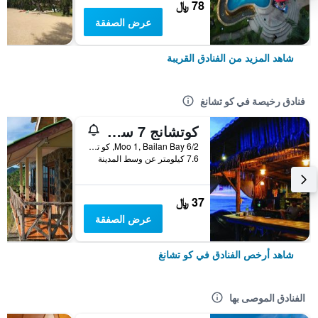
78 ﷼
عرض الصفقة
شاهد المزيد من الفنادق القريبة
فنادق رخيصة في كو تشانغ
كوتشانج 7 سيفيو بنجالو
6/2 Moo 1, Bailan Bay, كو تشانغ, تايلاند
7.6 كيلومتر عن وسط المدينة
37 ﷼
عرض الصفقة
شاهد أرخص الفنادق في كو تشانغ
الفنادق الموصى بها