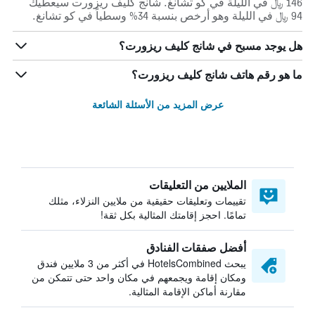
146 ﷼ في الليلة في كو تشانغ. شانج كليف ريزورت سيعطيك
94 ﷼ في الليلة وهو أرخص بنسبة 34% وسطياً في كو تشانغ.
هل يوجد مسبح في شانج كليف ريزورت؟
ما هو رقم هاتف شانج كليف ريزورت؟
عرض المزيد من الأسئلة الشائعة
الملايين من التعليقات
تقييمات وتعليقات حقيقية من ملايين النزلاء، مثلك
تمامًا. احجز إقامتك المثالية بكل ثقة!
أفضل صفقات الفنادق
يبحث HotelsCombined في أكثر من 3 ملايين فندق
ومكان إقامة ويجمعهم في مكان واحد حتى تتمكن من
مقارنة أماكن الإقامة المثالية.