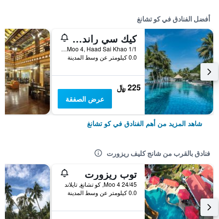
أفضل الفنادق في كو تشانغ
كيك سي راند ريزورت كو تشانج
1/1 Moo 4, Haad Sai Khao, كو تشانغ, تايلاند
0.0 كيلومتر عن وسط المدينة
225 ﷼
عرض الصفقة
شاهد المزيد من أهم الفنادق في كو تشانغ
فنادق بالقرب من شانج كليف ريزورت
توب ريزورت
24/45 Moo 4, كو تشانغ, تايلاند
0.0 كيلومتر عن وسط المدينة