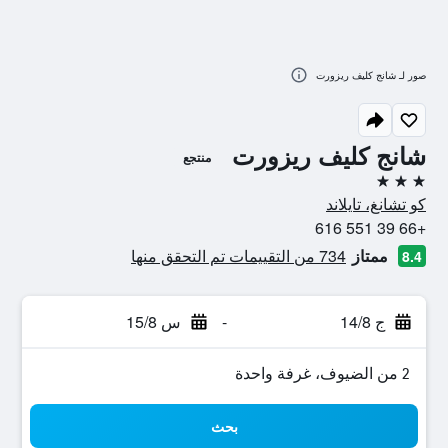
صور لـ شانج كليف ريزورت
شانج كليف ريزورت
منتجع
3 نجوم
كو تشانغ، تايلاند
+66 39 551 616
ممتاز
734 من التقييمات تم التحقق منها
8.4
ج 14/8
-
س 15/8
2 من الضيوف، غرفة واحدة
بحث