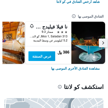
شاهد أرخص الفنادق في كو لانتا
الفنادق الموصى بها
نا فيلا فيليدج - ٔلبالغين فقط
3 نجوم
ممتاز 9.3
313 Moo 1, Saladan, كو لانتا, تايلاند
5.2 كيلومتر عن وسط المدينة
386 ﷼
عرض الصفقة
مشاهدة الفنادق الأخرى الموصى بها
استكشف كو لانتا