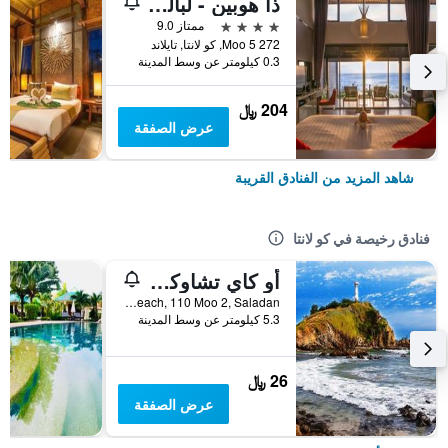
ذا هوبين - لبالغي فقط
4 نجوم
ممتاز 9.0
272 Moo 5, كو لانتا, تايلاند
0.3 كيلومتر عن وسط المدينة
204 ﷼
عرض الصفقة
شاهد المزيد من الفنادق القريبة
فنادق رخيصة في كو لانتا
أو كاي تشاوكوه بونجالو
Longbeach, 110 Moo 2, Saladan, كو لانتا, تايلاند
5.3 كيلومتر عن وسط المدينة
26 ﷼
عرض الصفقة