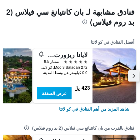
فنادق مشابهة لـ بان كانتيانغ سي فيلاس (2
بد روم فيلاس)
أفضل الفنادق في كو لانتا
لايانا ريزورت آند سبا
5 نجوم
ممتاز 9.5
272 Moo 3 Saladan, كو لانتا, تايلاند
0.0 كيلومتر عن وسط المدينة
423 ﷼
عرض الصفقة
شاهد المزيد من أهم الفنادق في كو لانتا
فنادق بالقرب من بان كانتيانغ سي فيلاس (2 بد روم فيلاس)