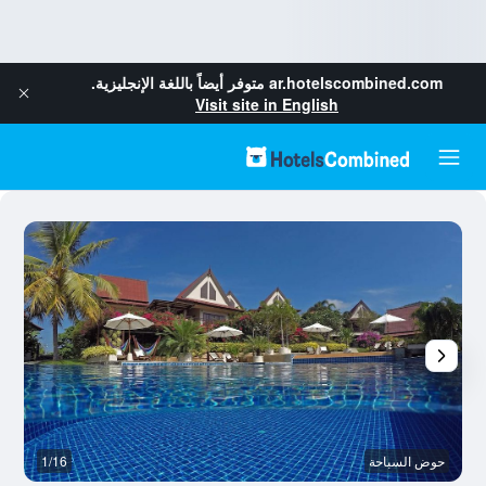
ar.hotelscombined.com
متوفر أيضاً باللغة الإنجليزية.
Visit site in English
حوض السباحة
1/16
آخ