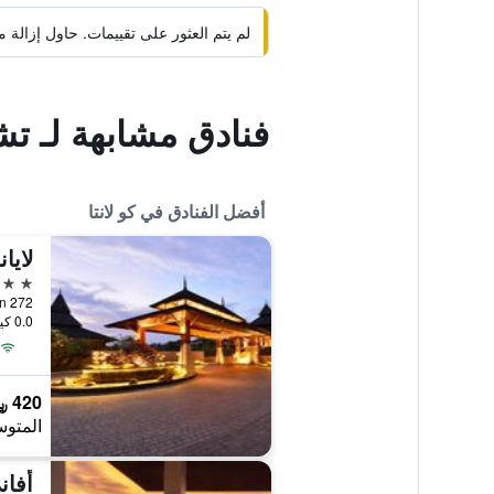
لم يتم العثور على تقييمات. حاول إزال
فنادق مشابهة لـ تش
أفضل الفنادق في كو لانتا
لايا
5 نجوم
272 Moo 3 Saladan, كو لانتا, تايلاند
0.0 كيلومتر عن وسط المدينة
420 ﷼
المتوس