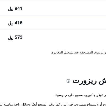
941 ﷼
416 ﷼
573 ﷼
والرسوم المستحقة عند تسجيل المغادرة.
تش ريزورت
الاستمتاع بمشروب في البار. كما يوفر المنتجع أيضًا وسائل راحة مناسبة للعا