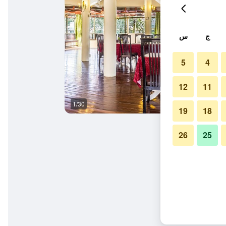
ج
س
5
4
12
11
1/30
المظهر الخارجي
19
18
26
25