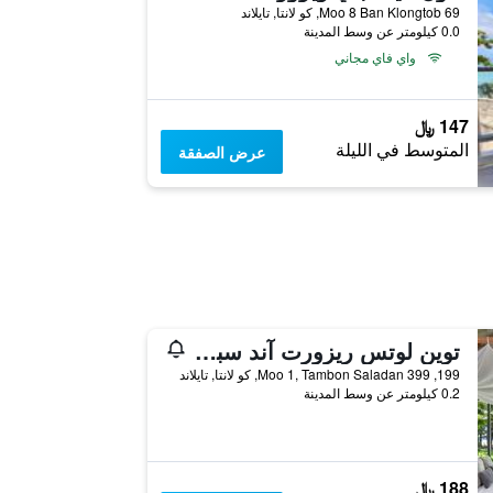
69 Moo 8 Ban Klongtob, كو لانتا, تايلاند
0.0 كيلومتر عن وسط المدينة
واي فاي مجاني
147 ﷼
المتوسط في الليلة
عرض الصفقة
توين لوتس ريزورت آند سبا (لبالت ٔونلي / نوفمبر تو أبريل)
199, 399 Moo 1, Tambon Saladan, كو لانتا, تايلاند
0.2 كيلومتر عن وسط المدينة
188 ﷼