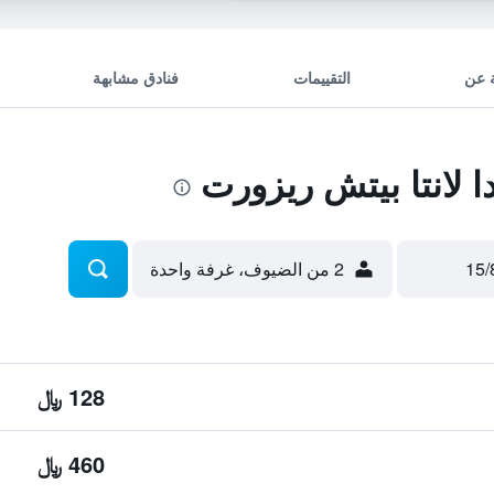
 عن
التقييمات
فنادق مشابهة
لانتا بيتش ريزورت
2 من الضيوف، غرفة واحدة
128 ﷼
460 ﷼