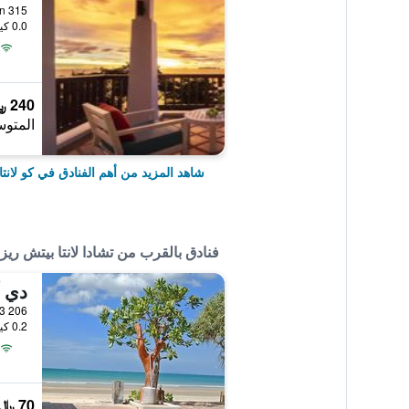
315 Moo 1 Saladan, كو لانتا, تايلاند
0.0 كيلومتر عن وسط المدينة
240 ﷼
المتوس
شاهد المزيد من أهم الفنادق في كو لانتا
فنادق بالقرب من تشادا لانتا بيتش ري
دي آ
206 Moo 3, كو لانتا, تايلاند
0.2 كيلومتر عن وسط المدينة
70 ﷼