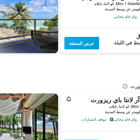
واي فاي مجاني
ط في الليلة
عرض الصفقة
زورت
ر لانتا باي ريزورت
واي فاي مجاني
موقف السيارات