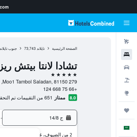
.com
رحلات طيران
الصفحة الرئيسية
تايلاند
73,743
جنوب تايلاند
فنادق
تشادا لانتا بيتش ري
سيارات
5 نجوم
حزم العروض
279 Moo1 Tambol Saladan, 81150, كو لانتا, محافظة كرابي, تايلاند
+66 75 668 124
استكشاف
ممتاز
651 من التقييمات تم التحقق منها
8.0
رحلات
ج 14/8
-
العَرَبِيَّة
2 من الضيوف، غرفة واحدة