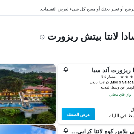
ة مرشح أو تغيير بحثك أو مسح كل شيء لعرض التقييمات.
ادا لانتا بيتش ريزورت
نا ريزورت آند سبا
ممتاز 9.5
واي فاي مجاني
عرض الصفقة
ط في الليلة
أفاني بلاس كوه لانتا كرابي ريزورت