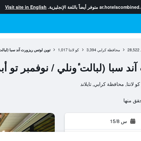
ar.hotelscombined
متوفر أيضاً باللغة الإنجليزية.
Visit site in English
28,522
محافظة كرابي
3,394
كو لانتا
1,017
توين لوتس ريزورت آند سبا (لبالت ٔ
د سبا (لبالت ٔونلي / نوفمبر تو أب
س 15/8