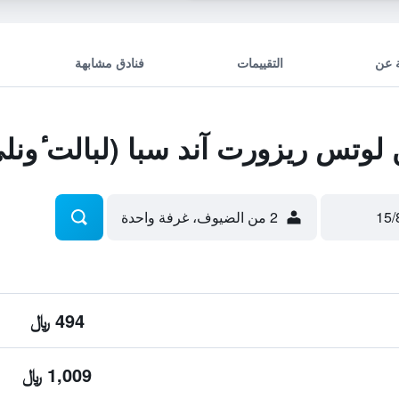
 عن
التقييمات
فنادق مشابهة
تس ريزورت آند سبا (لبالت ٔونلي 
2 من الضيوف، غرفة واحدة
494 ﷼
1,009 ﷼