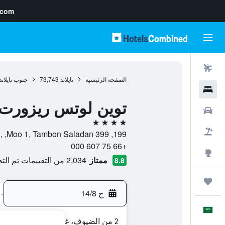
.com
رحلات طيران
الصفحة الرئيسية
تايلاند
73,743
جنوب تايلاند
فنادق
توين لوتس ريزورت آن
سيارات
4 نجوم
حزم العروض
199, 399 Moo 1, Tambon Saladan, , كو لانتا, محافظة كرابي, تايلاند
+66 75 607 000
استكشاف
ممتاز
2,034 من التقييمات تم التحقق منها
8.8
رحلات
ج 14/8
-
العَرَبِيَّة
2 من الضيوف، غرفة واحدة