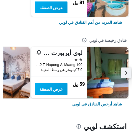
81 ﷼
عرض الصفقة
شاهد المزيد من أهم الفنادق في لويي
فنادق رخيصة في لويي
لوي أيربورت هوم ستاي
2 نجمتين
100 Moo 12 T. Napong A. Muang, لويي, تايلاند
7.0 كيلومتر عن وسط المدينة
59 ﷼
عرض الصفقة
شاهد أرخص الفنادق في لويي
استكشف لويي