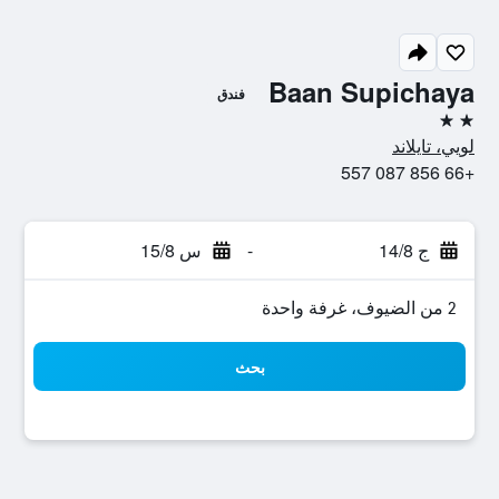
Baan Supichaya
فندق
2 نجمتين
لويي، تايلاند
+66 856 087 557
ج 14/8
-
س 15/8
2 من الضيوف، غرفة واحدة
بحث