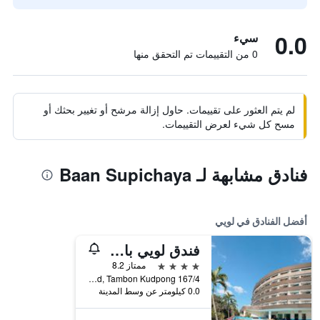
0.0
سيء
0 من التقييمات تم التحقق منها
لم يتم العثور على تقييمات. حاول إزالة مرشح أو تغيير بحثك أو
مسح كل شيء لعرض التقييمات.
فنادق مشابهة لـ Baan Supichaya
أفضل الفنادق في لويي
فندق لويي بالاس
4 نجوم
ممتاز 8.2
167/4 Charoenrat Road, Tambon Kudpong, لويي, تايلاند
0.0 كيلومتر عن وسط المدينة