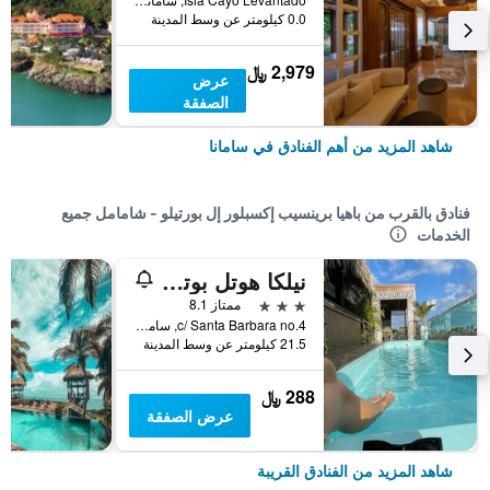
0.0 كيلومتر عن وسط المدينة
2,979 ﷼
عرض
الصفقة
شاهد المزيد من أهم الفنادق في سامانا
فنادق بالقرب من باهيا برينسيب إكسبلور إل بورتيلو - شامامل جميع
الخدمات
نيلكا هوتل بوتيك
3 نجوم
ممتاز 8.1
c/ Santa Barbara no.4, سامانا, جمهورية الدومينيكان
21.5 كيلومتر عن وسط المدينة
288 ﷼
عرض الصفقة
شاهد المزيد من الفنادق القريبة