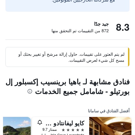
8.3
جيد جدًا
872 من التقييمات تم التحقق منها
لم يتم العثور على تقييمات. حاول إزالة مرشح أو تغيير بحثك أو
مسح كل شيء لعرض التقييمات.
فنادق مشابهة لـ باهيا برينسيب إكسبلور إل
بورتيلو - شامامل جميع الخدمات
أفضل الفنادق في سامانا
كايو ليفانتادو ريزورت - شامامل جميع الخدمات
5 نجوم
ممتاز 9.7
Isla Cayo Levantado, سامانا, جمهورية الدومينيكان