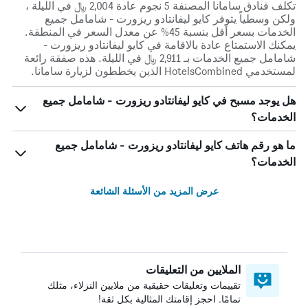
تكلف فنادق سامانا المصنفة 5 نجوم عادة 2,004 ﷼ في الليلة ،
ولكن وسطياً يتوفر كايو ليفانتادو ريزورت - شامامل جميع
الخدمات بسعر أقل بنسبة 45% عن معدل السعر في المنطقة.
يمكنك الاستمتاع عادة بالاقامة في كايو ليفانتادو ريزورت -
شامامل جميع الخدمات بـ 2,911 ﷼ في الليلة. هذه صفقة رائعة
لمستخدمي HotelsCombined الذين يخططون لزيارة سامانا.
هل يوجد مسبح في كايو ليفانتادو ريزورت - شامامل جميع
الخدمات؟
ما هو رقم هاتف كايو ليفانتادو ريزورت - شامامل جميع
الخدمات؟
عرض المزيد من الأسئلة الشائعة
الملايين من التعليقات
تقييمات وتعليقات حقيقية من ملايين النزلاء، مثلك
تمامًا. احجز إقامتك المثالية بكل ثقة!