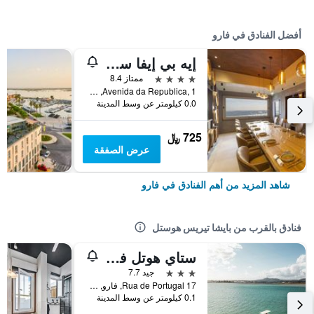
أفضل الفنادق في فارو
إيه بي إيفا سينسيز
4 نجوم
ممتاز 8.4
Avenida da Republica, 1, فارو, منطقة فارو, البرتغال
0.0 كيلومتر عن وسط المدينة
725 ﷼
عرض الصفقة
شاهد المزيد من أهم الفنادق في فارو
فنادق بالقرب من بايشا تيريس هوستل
ستاي هوتل فارو سنترو
3 نجوم
جيد 7.7
Rua de Portugal 17, فارو, منطقة فارو, البرتغال
0.1 كيلومتر عن وسط المدينة