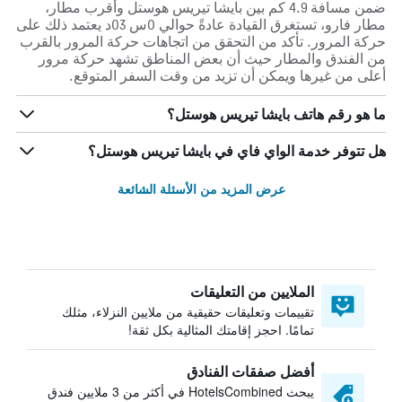
ضمن مسافة 4.9 كم بين بايشا تيريس هوستل وأقرب مطار،
مطار فارو، تستغرق القيادة عادةً حوالي 0س 03د يعتمد ذلك على
حركة المرور. تأكد من التحقق من اتجاهات حركة المرور بالقرب
من الفندق والمطار حيث أن بعض المناطق تشهد حركة مرور
أعلى من غيرها ويمكن أن تزيد من وقت السفر المتوقع.
ما هو رقم هاتف بايشا تيريس هوستل؟
هل تتوفر خدمة الواي فاي في بايشا تيريس هوستل؟
عرض المزيد من الأسئلة الشائعة
الملايين من التعليقات
تقييمات وتعليقات حقيقية من ملايين النزلاء، مثلك
تمامًا. احجز إقامتك المثالية بكل ثقة!
أفضل صفقات الفنادق
يبحث HotelsCombined في أكثر من 3 ملايين فندق