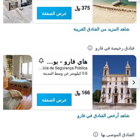
375 ﷼
عرض الصفقة
شاهد المزيد من الفنادق القريبة
فنادق رخيصة في فارو
هاي فارو - بوسادا دي جوفينتود - هوستل
Rua da Policia de Segurança Pública, فارو, منطقة فارو, البرتغال
0.6 كيلومتر عن وسط المدينة
166 ﷼
عرض الصفقة
شاهد أرخص الفنادق في فارو
الفنادق الموصى بها