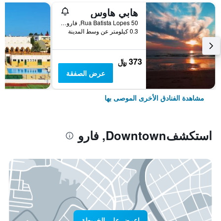
هابي هاوس
Rua Batista Lopes 50, فارو, منطقة فارو, البرتغال
0.3 كيلومتر عن وسط المدينة
373 ﷼
عرض الصفقة
مشاهدة الفنادق الأخرى الموصى بها
استكشفDowntown, فارو
اعرض على الخريطة