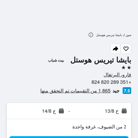
صور لـ بايشا تيريس هوستل
بايشا تيريس هوستل
بيت شباب
2 نجمتين
فارو، البرتغال
+351 289 820 824
جيد
1,865 من التقييمات تم التحقق منها
7.5
خ 13/8
-
ج 14/8
2 من الضيوف، غرفة واحدة