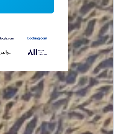
...والمز