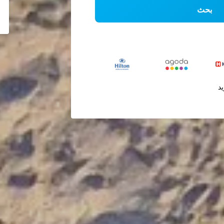
بحث
يد