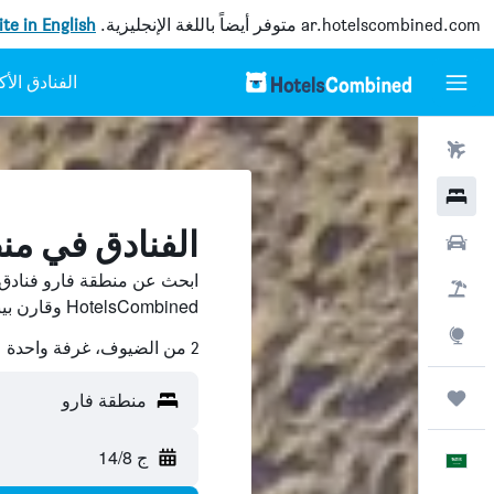
ar.hotelscombined.com
متوفر أيضاً باللغة الإنجليزية.
site in English
رحلات طيران
فنادق
الفنادق في من
سيارات
ابحث عن منطقة فارو فنادق
حزم العروض
HotelsCombined وقارن بينها ووفّر.
استكشاف
2 من الضيوف، غرفة واحدة
رحلات
منطقة فارو
ج 14/8
العَرَبِيَّة