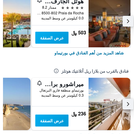
هوتل الجارف كازينو
5 نجوم
ممتاز 8.2
Avenida Tomas Cabreira 8500-802 Praia da Rocha, بورتيماو, منطقة فارو, البرتغال
0.0 كيلومتر عن وسط المدينة
503 ﷼
عرض الصفقة
شاهد المزيد من أهم الفنادق في بورتيماو
فنادق بالقرب من بلازا ريل أتلانتيك هوتلز
ميراشورو برايا دا روش
بورتيماو, منطقة فارو, البرتغال
0.3 كيلومتر عن وسط المدينة
236 ﷼
عرض الصفقة