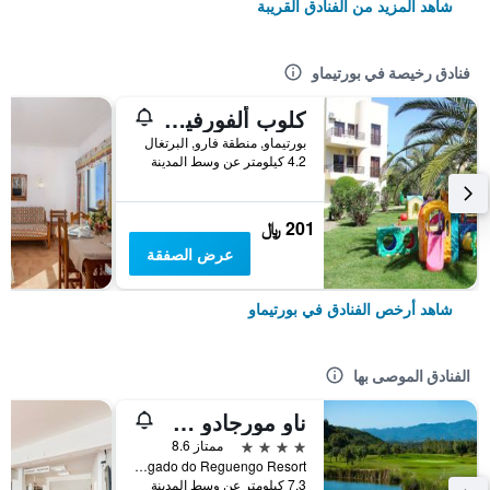
شاهد المزيد من الفنادق القريبة
فنادق رخيصة في بورتيماو
كلوب ألفورفيرياس
بورتيماو, منطقة فارو, البرتغال
4.2 كيلومتر عن وسط المدينة
201 ﷼
عرض الصفقة
شاهد أرخص الفنادق في بورتيماو
الفنادق الموصى بها
ناو مورجادو جولف آند كانتري كلوب
4 نجوم
ممتاز 8.6
Morgado do Reguengo Resort, بورتيماو, منطقة فارو, البرتغال
7.3 كيلومتر عن وسط المدينة