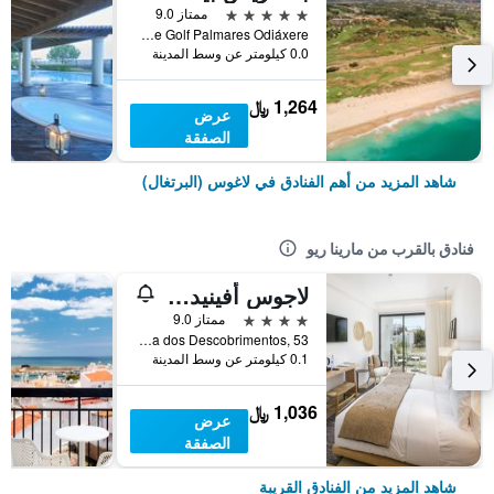
5 نجوم
ممتاز 9.0
Campo de Golf Palmares Odiáxere, لاغوس (البرتغال), منطقة فارو, البرتغال
0.0 كيلومتر عن وسط المدينة
1,264 ﷼
عرض
الصفقة
شاهد المزيد من أهم الفنادق في لاغوس (البرتغال)
فنادق بالقرب من مارينا ريو
لاجوس أفينيدا أوتل
4 نجوم
ممتاز 9.0
Avenida dos Descobrimentos, 53, لاغوس (البرتغال), منطقة فارو, البرتغال
0.1 كيلومتر عن وسط المدينة
1,036 ﷼
عرض
الصفقة
شاهد المزيد من الفنادق القريبة