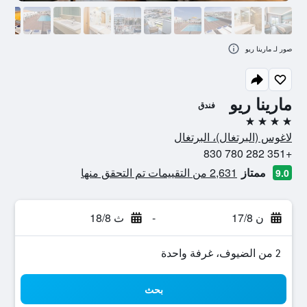
صور لـ مارينا ريو
مارينا ريو
فندق
4 نجوم
لاغوس (البرتغال)، البرتغال
+351 282 780 830
ممتاز
2,631 من التقييمات تم التحقق منها
9.0
ن 17/8
-
ث 18/8
2 من الضيوف، غرفة واحدة
بحث