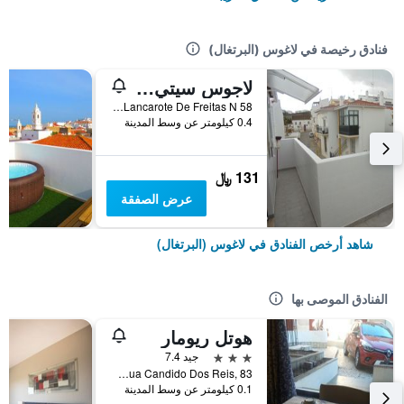
فنادق رخيصة في لاغوس (البرتغال)
لاجوس سيتي سنتر جيست هاوس آند هوستل
Rua Lancarote De Freitas N 58, لاغوس (البرتغال), منطقة فارو, البرتغال
0.4 كيلومتر عن وسط المدينة
131 ﷼
عرض الصفقة
شاهد أرخص الفنادق في لاغوس (البرتغال)
الفنادق الموصى بها
هوتل ريومار
3 نجوم
جيد 7.4
Rua Candido Dos Reis, 83, لاغوس (البرتغال), منطقة فارو, البرتغال
0.1 كيلومتر عن وسط المدينة