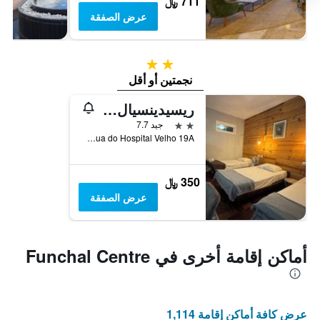
711 ﷼
عرض الصفقة
2 نجمتين
نجمتين أو أقل
ريسيدينسيال فونشال
2 نجمتين
جيد 7.7
Rua do Hospital Velho 19A, فونشال, جزر ماديرا, البرتغال
350 ﷼
عرض الصفقة
أماكن إقامة أخرى في Funchal Centre
عرض كافة أماكن إقامة 1,114