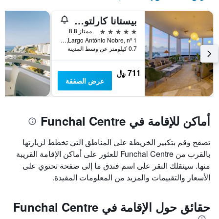
بيستانا كارلتون ماديرا أوشن ريزورت هوتل
5 نجوم
ممتاز 8.8
Largo António Nobre, nº 1, فونشال, جزر ماديرا, البرتغال
0.7 كيلومتر عن وسط المدينة
711 ﷼
عرض الصفقة
أماكن للإقامة في Funchal Centre
تصفح وقم بتكبير الخريطة على المناطق التي تخطط لزيارتها
بالقرب من Funchal Centre للعثور على أماكن الإقامة القريبة
منها. سينقلك النقر على اسم فندق ما إلى صفحة تحتوي على
الأسعار والتقييمات والمزيد من المعلومات المفيدة.
حقائق حول الإقامة في Funchal Centre