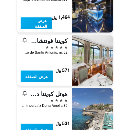
1,464 ﷼
عرض
الصفقة
كوينتا فونتشال جاردنز - لبالغيس فقط
5 نجوم
Caminho de Santo Antonio, nr. 52, فونشال, جزر ماديرا, البرتغال
571 ﷼
عرض الصفقة
هوتل كوينتا دا بينها دو فرانكا
4 نجوم
Rua Imperatriz Dona Amelia 85, فونشال, جزر ماديرا, البرتغال
531 ﷼
عرض الصفقة