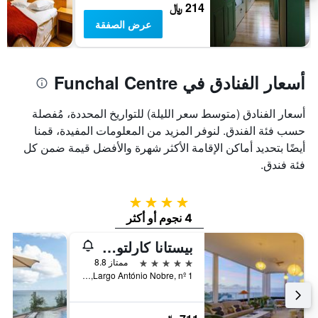
214 ﷼
عرض الصفقة
أسعار الفنادق في Funchal Centre
أسعار الفنادق (متوسط سعر الليلة) للتواريخ المحددة، مُفصلة
حسب فئة الفندق. لنوفر المزيد من المعلومات المفيدة، قمنا
أيضًا بتحديد أماكن الإقامة الأكثر شهرة والأفضل قيمة ضمن كل
فئة فندق.
4 نجوم
4 نجوم أو أكثر
بيستانا كارلتون ماديرا أوشن ريزورت هوتل
5 نجوم
ممتاز 8.8
Largo António Nobre, nº 1, فونشال, جزر ماديرا, البرتغال