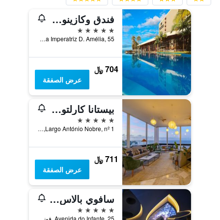
فندق وكازينو بيستانا كازينو بارك
5 نجوم
Rua Imperatriz D. Amélia, 55, فونشال, جزر ماديرا, البرتغال
704 ﷼
عرض الصفقة
بيستانا كارلتون ماديرا أوشن ريزورت هوتل
5 نجوم
Largo António Nobre, nº 1, فونشال, جزر ماديرا, البرتغال
711 ﷼
عرض الصفقة
سافوي بالاس - ذا ليدينج هوتلز أوف ذا وورلد - سافوي سيجنتشر
5 نجوم
Avenida do Infante, 25, فونشال, جزر ماديرا, البرتغال