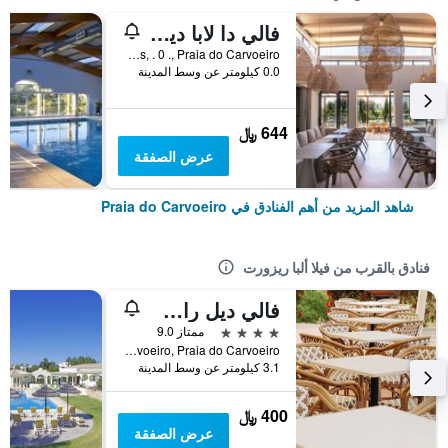
فالي دا لابا ديلاكس فيلاز
Estrada Das Sesmarias, . 0 ., Praia do Carvoeiro, منطقة فارو, البرتغال
0.0 كيلومتر عن وسط المدينة
644 ﷼
عرض الصفقة
شاهد المزيد من أهم الفنادق في Praia do Carvoeiro
فنادق بالقرب من فيلا ألبا ريزورت
فالي ديل راي هوتل آند فيلاز
4 نجوم
ممتاز 9.0
Quinta Vale D'el Rei 8400-421 Carvoeiro, Praia do Carvoeiro, منطقة فارو, البرتغال
3.1 كيلومتر عن وسط المدينة
400 ﷼
عرض الصفقة