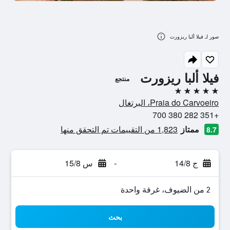
صور لـ فيلا ألبا ريزورت
فيلا ألبا ريزورت
منتجع
5 نجوم
Praia do Carvoeiro، البرتغال
+351 282 380 700
ممتاز
1,823 من التقييمات تم التحقق منها
8.7
ج 14/8
-
س 15/8
2 من الضيوف، غرفة واحدة
بحث