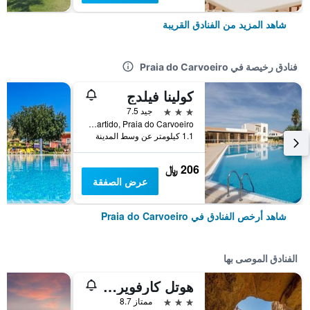
شاهد المزيد من الفنادق القريبة
فنادق رخيصة في Praia do Carvoeiro
كولينا فيلدج
3 نجوم
جيد 7.5
Poco Partido, Praia do Carvoeiro, منطقة فارو, البرتغال
1.1 كيلومتر عن وسط المدينة
206 ﷼
عرض الصفقة
شاهد أرخص الفنادق في Praia do Carvoeiro
الفنادق الموصى بها
هوتل كارفويرو بلازا
3 نجوم
ممتاز 8.7