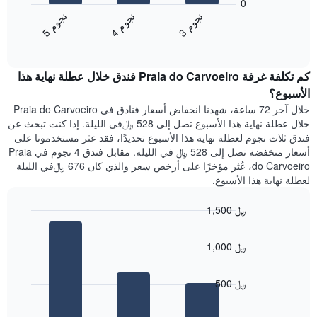
0
يتضمن
التالي
ن
م
ن
م
ن
م
المخطط
متوسط
4
ج
و
3
ج
و
5
ج
و
التالي
End
سعر
1
of
الغرفة
interactive
محور
هذه
chart
Y
كم تكلفة غرفة Praia do Carvoeiro فندق خلال عطلة نهاية هذا
الليلة
الذي
الذي
الأسبوع؟
يعرض
عُثر
خلال آخر 72 ساعة، شهدنا انخفاض أسعار فنادق في Praia do Carvoeiro
متوسط
عليه
خلال عطلة نهاية هذا الأسبوع تصل إلى 528 ﷼في الليلة. إذا كنت تبحث عن
سعر
خلال
فندق ثلاث نجوم لعطلة نهاية هذا الأسبوع تحديدًا، فقد عثر مستخدمونا على
غرفة
آخر
أسعار منخفضة تصل إلى 528 ﷼ في الليلة. مقابل فندق 4 نجوم في Praia
3
do Carvoeiro، عُثر مؤخرًا على أرخص سعر والذي كان 676 ﷼في الليلة
أيام
لعطلة نهاية هذا الأسبوع.
مع
التصنيف
1,500 ﷼
حسب
النجوم
Bar
Chart
graphic.
يتضمن
chart
1,000 ﷼
with
المخطط
3
1
bars.
محور
500 ﷼
X
يعرض
التي
المخطط