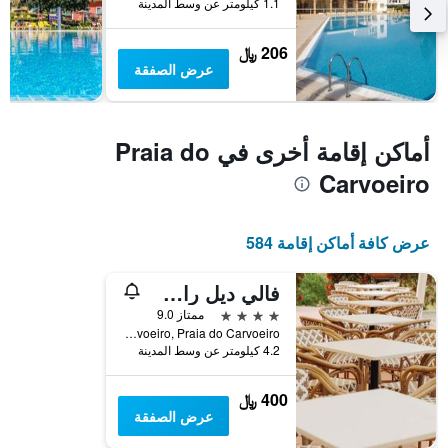
1.1 كيلومتر عن وسط المدينة
3
يعرض
أيام
متوسط
سعر
206 ﷼
غرفة
عرض الصفقة
أماكن إقامة أخرى في Praia do
Carvoeiro
عرض كافة أماكن إقامة 584
فالي ديل راي هوتل آند فيلاز
4 نجوم
ممتاز 9.0
Quinta Vale D'el Rei 8400-421 Carvoeiro, Praia do Carvoeiro, منطقة فارو, البرتغال
4.2 كيلومتر عن وسط المدينة
400 ﷼
عرض الصفقة