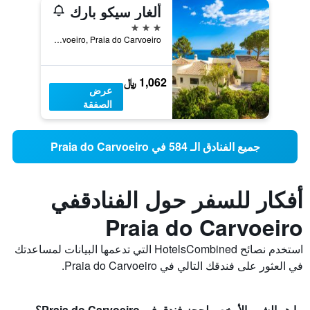
ألغار سيكو بارك
3 نجوم
Rua Das Flores, Apartado 1040, Lagoa, Carvoeiro, Praia do Carvoeiro, منطقة فارو, البرتغال
1,062 ﷼
عرض
الصفقة
جميع الفنادق الـ 584 في Praia do Carvoeiro
أفكار للسفر حول الفنادقفي
Praia do Carvoeiro
استخدم نصائح HotelsCombined التي تدعمها البيانات لمساعدتك
في العثور على فندقك التالي في Praia do Carvoeiro.
ما هو الشهر الأرخص لحجز فندق في Praia do Carvoeiro؟