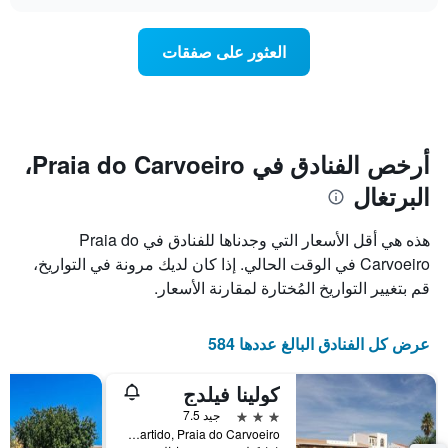
سعر
محور
chart
X
غرفة
عند
الذي
العثور على صفقات
يعرض
اقتراب
تاريخ
فئات
الإقامة
الفنادق
يتضمن
بالنجوم.
يتضمن
المخطط
1
المخطط
أرخص الفنادق في Praia do Carvoeiro،
1
محور
البرتغال
X
محور
Y
الذي
الذي
يعرض
هذه هي أقل الأسعار التي وجدناها للفنادق في Praia do
عدد
يعرض
Carvoeiro في الوقت الحالي. إذا كان لديك مرونة في التواريخ،
الأيام
متوسط
قم بتغيير التواريخ المُختارة لمقارنة الأسعار.
قبل
سعر
غرفة
الإقامة
في
يتضمن
عرض كل الفنادق البالغ عددها 584
عطلة
المخطط
نهاية
التالي
1
هذا
كولينا فيلدج
محور
الأسبوع
3 نجوم
جيد 7.5
Y
خلال
Poco Partido, Praia do Carvoeiro, منطقة فارو, البرتغال
آخر
الذي