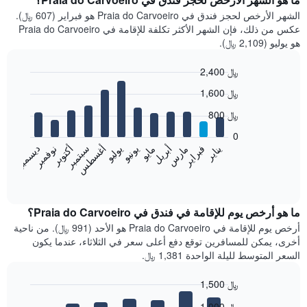
الشهر الأرخص لحجز فندق في Praia do Carvoeiro هو فبراير (607 ﷼).
عكس من ذلك، فإن الشهر الأكثر تكلفة للإقامة في Praia do Carvoeiro
هو يوليو (2,109 ﷼).
2,400 ﷼
Bar
Chart
1,600 ﷼
graphic.
chart
with
800 ﷼
12
bars.
0
فبراير
مايو
أغسطس
نوفمبر
يناير
أبريل
يوليو
أكتوبر
مارس
يونيو
سبتمبر
ديسمبر
يعرض
المخطط
End
of
التالي
interactive
متوسط
chart
سعر
ما هو أرخص يوم للإقامة في فندق في Praia do Carvoeiro؟
غرفة
أرخص يوم للإقامة في Praia do Carvoeiro هو الأحد (991 ﷼). من ناحية
كل
أخرى، يمكن للمسافرين توقع دفع أعلى سعر في الثلاثاء، عندما يكون
شهر
السعر المتوسط لليلة الواحدة 1,381 ﷼.
يتضمن
المخطط
1,500 ﷼
1
Bar
محور
Chart
1,000 ﷼