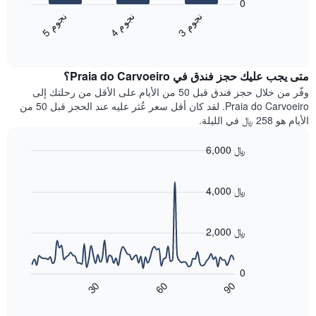
تعرض
0
التالي
فئات
ن
م
ن
م
ن
م
متوسط
الفنادق
4
ج
و
3
ج
و
5
ج
و
End
سعر
بالنجوم.
of
الغرفة
interactive
يتضمن
خلال
chart
المخطط
متى يجب عليك حجز فندق في Praia do Carvoeiro؟
عطلة
1
نهاية
وفّر من خلال حجز فندق قبل 50 من الأيام على الأقل من رحلتك إلى
محور
هذا
Praia do Carvoeiro. لقد كان أقل سعر عُثر عليه عند الحجز قبل 50 من
Y
الأسبوع
الأيام هو 258 ﷼ في الليلة.
الذي
الذي
يعرض
عُثر
متوسط
6,000 ﷼
عليه
سعر
Line
Chart
خلال
الغرفة
graphic.
chart
آخر
هذه
with
4,000 ﷼
3
90
الليلة
أيام
data
الذي
points.
مع
عُثر
2,000 ﷼
التصنيف
عليه
حسب
يعرض
خلال
النجوم
المخطط
آخر
0
التالي
يتضمن
3
60
90
30
كيفية
المخطط
End
أيام
of
1
تغير
interactive