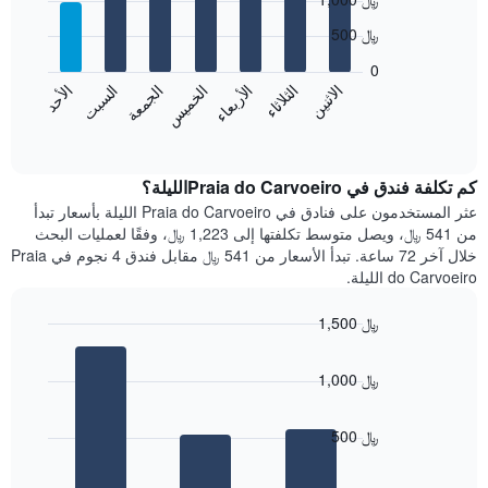
graphic.
chart
X
with
الذي
500 ﷼
7
يعرض
bars.
0
الشهور.
الاثنين
الخميس
الأحد
الأربعاء
السبت
الثلاثاء
الجمعة
يتضمن
يعرض
المخطط
المخطط
End
التالي
of
التالي
interactive
1
متوسط
chart
محور
سعر
كم تكلفة فندق في Praia do Carvoeiroالليلة؟
Y
غرفة
عثر المستخدمون على فنادق في Praia do Carvoeiro الليلة بأسعار تبدأ
الذي
كل
من 541 ﷼، ويصل متوسط تكلفتها إلى 1,223 ﷼، وفقًا لعمليات البحث
يعرض
يوم
خلال آخر 72 ساعة. تبدأ الأسعار من 541 ﷼ مقابل فندق 4 نجوم في Praia
متوسط
في
do Carvoeiro الليلة.
سعر
الأسبوع
غرفة
يتضمن
1,500 ﷼
المخطط
Bar
1
Chart
graphic.
chart
محور
1,000 ﷼
with
X
3
الذي
bars.
يعرض
500 ﷼
أيام
يعرض
الأسبوع.
المخطط