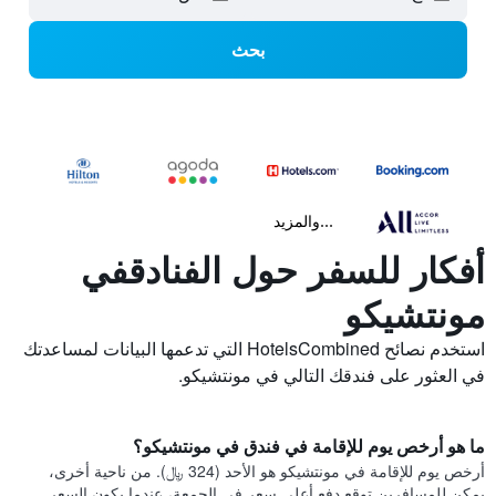
بحث
...والمزيد
أفكار للسفر حول الفنادقفي
مونتشيكو
استخدم نصائح HotelsCombined التي تدعمها البيانات لمساعدتك
في العثور على فندقك التالي في مونتشيكو.
ما هو أرخص يوم للإقامة في فندق في مونتشيكو؟
أرخص يوم للإقامة في مونتشيكو هو الأحد (324 ﷼). من ناحية أخرى،
يمكن للمسافرين توقع دفع أعلى سعر في الجمعة، عندما يكون السعر