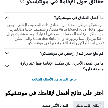
حقائق حول الإقامة في مونتشيكو
الأسبوع
خلال
آخر
3
ما أفضل الفنادق في مونتشيكو؟
أيام
مونتشيكو موطن للعديد من الفنادق ذات التصنيف العالي ، ومن
بينها Aqua Vista Monchique Hôtel والمصنف حالياً 8.2.لمزيد
من أماكن الإقامة المحتملة ، ضع في اعتبارك بور مونشيك هوتل
- فيّا تيرمال سبا ريزورت و Casa dos Batalim والتي يمكن أن
تكون أيضاً أماكن رائعة للإقامة فيها في مونتشيكو
كم يبلغ سعر فندق رخيص في مونتشيكو؟
ما هي المدن الأخرى التي يمكنك الإقامة فيها عند زيارة
منطقة فارو؟
عرض المزيد من الأسئلة الشائعة
اعثر على نتائج أفضل لإقامتك في مونتشيكو
أمكان إقامة بديلة
المدن الأكثر شعبية