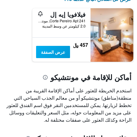
آخر
المخطط
3
1
فيلافويا إيه إل
أيام
محور
Corte Pereiro Apt 241, مونتشيكو, منطقة فارو, البرتغال
X
2.0 كيلومتر عن وسط المدينة
الذي
يعرض
فئات
457 ﷼
الفنادق
بالنجوم.
عرض الصفقة
يتضمن
المخطط
1
محور
أماكن للإقامة في مونتشيكو
Y
الذي
استخدم الخريطة للعثور على أماكن الإقامة القريبة من
يعرض
متوسط
منطقة(مناطق) مونتشيكو أو من معالم الجذب السياحي التي
سعر
تخطط لزيارتها. يمكن للمستخدمين النقر فوق اسم الفندق للعثور
غرفة
على مزيد من المعلومات حوله، مثل السعر والتعليقات ووسائل
في
الراحة وكذلك العثور على صفقات مختلفة له.
عطلة
نهاية
هذا