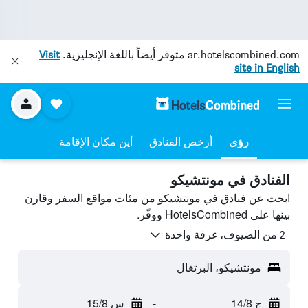
ar.hotelscombined.com
متوفر أيضاً باللغة الإنجليزية.
Visit
site in English
رؤى
أرخص الفنادق
أين مكان الإقامة
الفنادق في مونتشيكو
ابحث عن فنادق في مونتشيكو من مئات مواقع السفر وقارن
بينها على HotelsCombined ووفّر.
2 من الضيوف، غرفة واحدة
مونتشيكو، البرتغال
ج 14/8
-
س 15/8