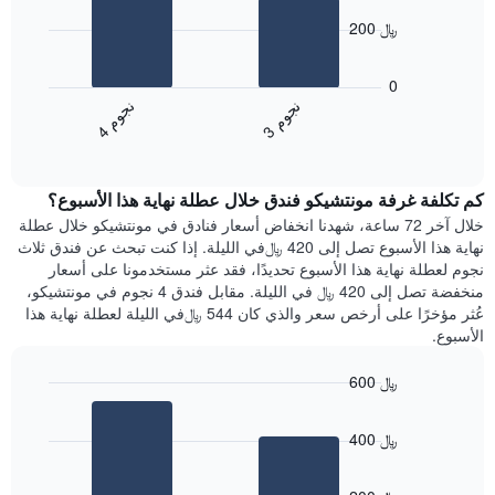
X
bars.
الذي
200 ﷼
يعرض
يعرض
أيام
المخطط
0
الأسبوع.
التالي
ن
م
ن
م
يتضمن
متوسط
3
ج
و
4
ج
و
المخطط
End
سعر
of
التالي
الغرفة
interactive
1
هذه
chart
محور
كم تكلفة غرفة مونتشيكو فندق خلال عطلة نهاية هذا الأسبوع؟
الليلة
Y
الذي
خلال آخر 72 ساعة، شهدنا انخفاض أسعار فنادق في مونتشيكو خلال عطلة
الذي
عُثر
نهاية هذا الأسبوع تصل إلى 420 ﷼في الليلة. إذا كنت تبحث عن فندق ثلاث
يعرض
عليه
نجوم لعطلة نهاية هذا الأسبوع تحديدًا، فقد عثر مستخدمونا على أسعار
متوسط
خلال
منخفضة تصل إلى 420 ﷼ في الليلة. مقابل فندق 4 نجوم في مونتشيكو،
سعر
آخر
عُثر مؤخرًا على أرخص سعر والذي كان 544 ﷼في الليلة لعطلة نهاية هذا
غرفة
3
الأسبوع.
أيام
مع
600 ﷼
التصنيف
Bar
حسب
Chart
graphic.
chart
النجوم
400 ﷼
with
يتضمن
2
المخطط
bars.
1