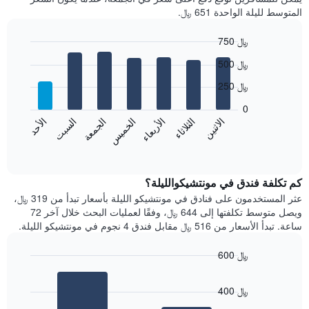
المتوسط لليلة الواحدة 651 ﷼.
750 ﷼
Bar
Chart
500 ﷼
graphic.
chart
with
250 ﷼
7
bars.
0
الاثنين
الثلاثاء
الأربعاء
الخميس
الجمعة
السبت
الأحد
يعرض
المخطط
End
of
التالي
interactive
متوسط
chart
سعر
كم تكلفة فندق في مونتشيكوالليلة؟
غرفة
عثر المستخدمون على فنادق في مونتشيكو الليلة بأسعار تبدأ من 319 ﷼،
كل
ويصل متوسط تكلفتها إلى 644 ﷼، وفقًا لعمليات البحث خلال آخر 72
يوم
ساعة. تبدأ الأسعار من 516 ﷼ مقابل فندق 4 نجوم في مونتشيكو الليلة.
في
الأسبوع
600 ﷼
يتضمن
Bar
المخطط
Chart
graphic.
chart
1
400 ﷼
with
محور
2