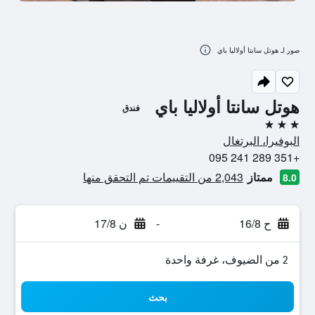
صور لـ هوتل سانتا أولاليا باي
هوتل سانتا أولاليا باي
فندق
3 نجوم
البوفيرا، البرتغال
+351 289 241 095
ممتاز
2,043 من التقييمات تم التحقق منها
8.0
ح 16/8
-
ن 17/8
2 من الضيوف، غرفة واحدة
بحث