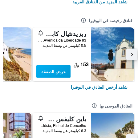
شاهد المزيد من الفنادق القريبة
فنادق رخيصة في البوفيرا
ريزيدنثيال كابري باي أمبرال
Avenida da Liberdade 83, البوفيرا, منطقة فارو, البرتغال
0.5 كيلومتر عن وسط المدينة
153 ﷼
عرض الصفقة
شاهد أرخص الفنادق في البوفيرا
الفنادق الموصى بها
باين كليفس ريزيدانس، إيه لاكشري كوليكشن ريزورت، الجارف
Praia Da Falésia, Pinhal do Concelho, البوفيرا, منطقة فارو, البرتغال
6.3 كيلومتر عن وسط المدينة