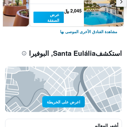
2,045 ﷼
عرض
الصفقة
مشاهدة الفنادق الأخرى الموصى بها
استكشفSanta Eulália, البوفيرا
اعرض على الخريطة
أشهر المعالم