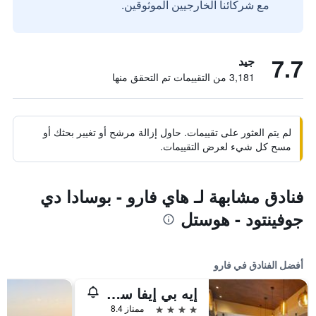
مع شركائنا الخارجيين الموثوقين.
7.7
جيد
3,181 من التقييمات تم التحقق منها
لم يتم العثور على تقييمات. حاول إزالة مرشح أو تغيير بحثك أو
مسح كل شيء لعرض التقييمات.
فنادق مشابهة لـ هاي فارو - بوسادا دي
جوفينتود - هوستل
أفضل الفنادق في فارو
إيه بي إيفا سينسيز
4 نجوم
ممتاز 8.4