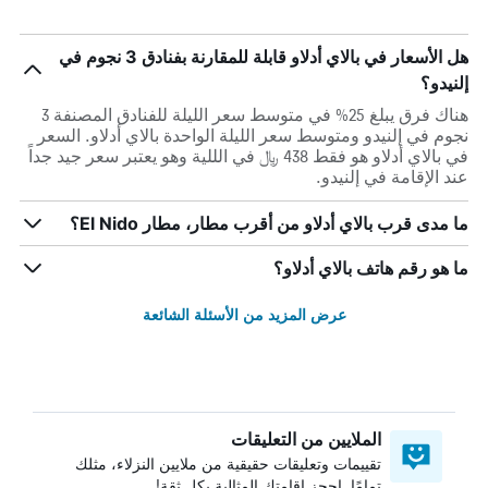
هل الأسعار في بالاي أدلاو قابلة للمقارنة بفنادق 3 نجوم في
إلنيدو؟
هناك فرق يبلغ 25% في متوسط ​​سعر الليلة للفنادق المصنفة 3
نجوم في إلنيدو ومتوسط ​​سعر الليلة الواحدة بالاي أدلاو. السعر
في بالاي أدلاو هو فقط 438 ﷼ في الللية وهو يعتبر سعر جيد جداً
عند الإقامة في إلنيدو.
ما مدى قرب بالاي أدلاو من أقرب مطار، مطار El Nido؟
ما هو رقم هاتف بالاي أدلاو؟
عرض المزيد من الأسئلة الشائعة
الملايين من التعليقات
تقييمات وتعليقات حقيقية من ملايين النزلاء، مثلك
تمامًا. احجز إقامتك المثالية بكل ثقة!