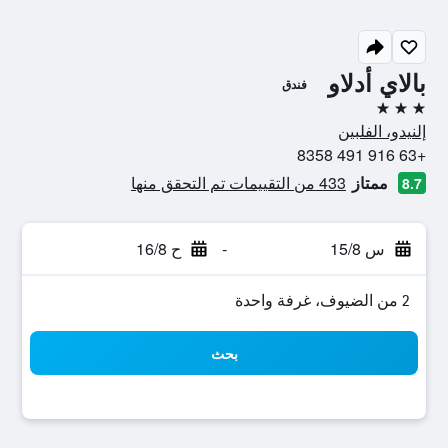
بالاي أدلاو
فندق
3 نجوم
إلنيدو، الفلبين
+63 916 491 8358
ممتاز
433 من التقييمات تم التحقق منها
8.7
س 15/8
-
ح 16/8
2 من الضيوف، غرفة واحدة
بحث