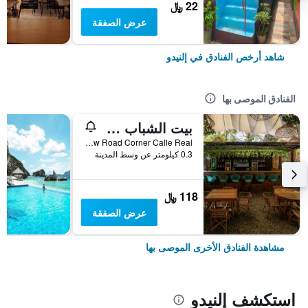
22 ﷼
عرض الصفقة
شاهد أرخص الفنادق في إلنيدو
الفنادق الموصى بها
بيت الشباب سبين ديزاينر - ايل نيدو
Balinsasayaw Road Corner Calle Real, إلنيدو, الفلبين
0.3 كيلومتر عن وسط المدينة
118 ﷼
عرض الصفقة
مشاهدة الفنادق الأخرى الموصى بها
استكشف إلنيدو