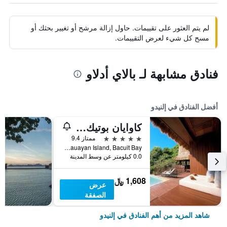
لم يتم العثور على تقييمات. حاول إزالة مرشح أو تغيير بحثك أو
مسح كل شيء لعرض التقييمات.
فنادق مشابهة لـ بالاي أدلاو
أفضل الفنادق في إلنيدو
كاوايان بوتيك برايفت أيلاند
5 نجوم
ممتاز 9.4
Cauayan Island, Bacuit Bay, إلنيدو, الفلبين
0.0 كيلومتر عن وسط المدينة
1,608 ﷼
عرض
الصفقة
شاهد المزيد من أهم الفنادق في إلنيدو