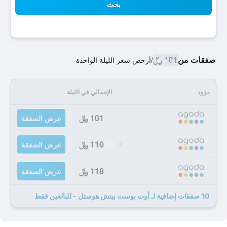
بحث
صفقات من
101 ﷼
/
أرخص سعر الليلة الواحدة
مزود
الإجمالي في الليلة
101 ﷼
عرض الصفقة
110 ﷼
عرض الصفقة
118 ﷼
عرض الصفقة
10 صفقات إضافية لـ أوت بوست بيتش هوستل - للبالغين فقط