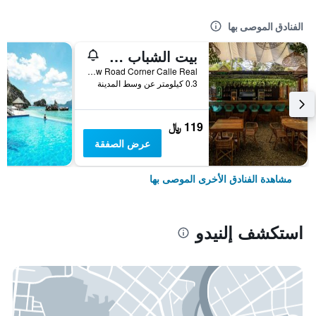
الفنادق الموصى بها
بيت الشباب سبين ديزاينر - ايل نيدو
Balinsasayaw Road Corner Calle Real, إلنيدو, الفلبين
0.3 كيلومتر عن وسط المدينة
119 ﷼
عرض الصفقة
مشاهدة الفنادق الأخرى الموصى بها
استكشف إلنيدو