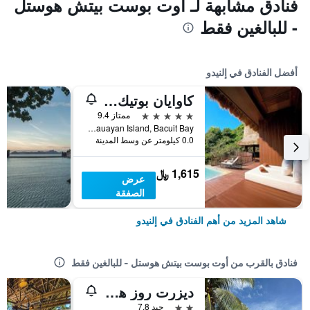
فنادق مشابهة لـ أوت بوست بيتش هوستل
- للبالغين فقط
أفضل الفنادق في إلنيدو
كاوايان بوتيك برايفت أيلاند
5 نجوم
ممتاز 9.4
Cauayan Island, Bacuit Bay, إلنيدو, الفلبين
0.0 كيلومتر عن وسط المدينة
1,615 ﷼
عرض
الصفقة
شاهد المزيد من أهم الفنادق في إلنيدو
فنادق بالقرب من أوت بوست بيتش هوستل - للبالغين فقط
ديزرت روز هوتل
2 نجمتين
جيد 7.8