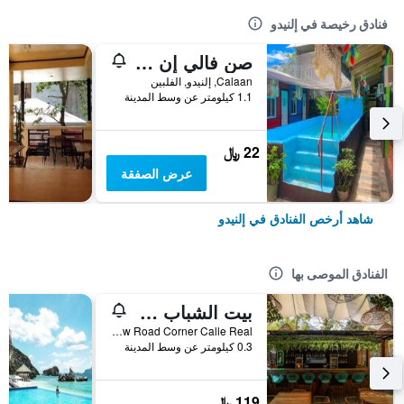
فنادق رخيصة في إلنيدو
صن فالي إن - دار ضيافة
Calaan, إلنيدو, الفلبين
1.1 كيلومتر عن وسط المدينة
22 ﷼
عرض الصفقة
شاهد أرخص الفنادق في إلنيدو
الفنادق الموصى بها
بيت الشباب سبين ديزاينر - ايل نيدو
Balinsasayaw Road Corner Calle Real, إلنيدو, الفلبين
0.3 كيلومتر عن وسط المدينة
119 ﷼