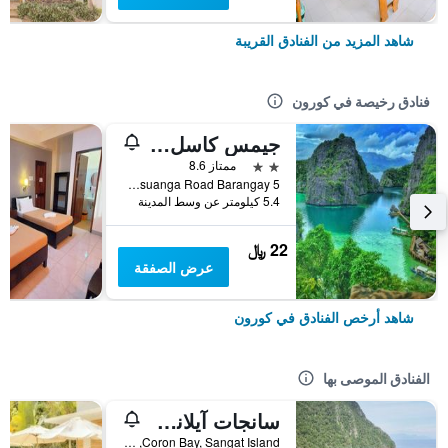
شاهد المزيد من الفنادق القريبة
فنادق رخيصة في كورون
جيمس كاسل إن
2 نجمتين
ممتاز 8.6
Coron Busuanga Road Barangay 5, كورون, الفلبين
5.4 كيلومتر عن وسط المدينة
22 ﷼
عرض الصفقة
شاهد أرخص الفنادق في كورون
الفنادق الموصى بها
سانجات آيلاند دايف ريزورت
Coron Bay, Sangat Island, كورون, الفلبين