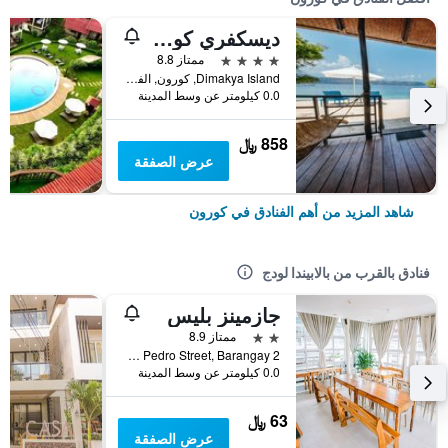
ديسكفري كورون
4 نجوم
ممتاز 8.8
Dimakya Island, كورون, الفلبين
0.0 كيلومتر عن وسط المدينة
858 ﷼
عرض الصفقة
شاهد المزيد من أهم الفنادق في كورون
فنادق بالقرب من بالابيندا لودج
جازمينز بليس
2 نجمتين
ممتاز 8.9
Don Pedro Street, Barangay 2, كورون, الفلبين
0.0 كيلومتر عن وسط المدينة
63 ﷼
عرض الصفقة