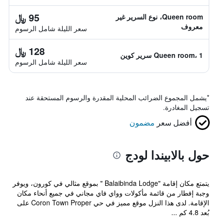
95 ﷼
Queen room، نوع السرير غير
معروف
سعر الليلة شامل الرسوم
128 ﷼
Queen room، 1 سرير كوين
سعر الليلة شامل الرسوم
*
يشمل المجموع الضرائب المحلية المقدرة والرسوم المستحقة عند
تسجيل المغادرة.
أفضل سعر
مضمون
حول بالابيندا لودج
يتمتع مكان إقامة "Balaibinda Lodge " بموقع مثالي في كورون، ويوفر
وجبة إفطار من قائمة مأكولات وواي فاي مجاني في جميع أنحاء مكان
الإقامة. لدى هذا النزل موقع مميز في حي Coron Town Proper على
بُعد 4.8 كم ...