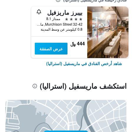
بيبرز ماريزفيل
4 نجوم
ممتاز 8.1
32-42 Murchison Street, ماريسفيل (استراليا), VIC, أستراليا
0.8 كيلومتر عن وسط المدينة
444 ﷼
عرض الصفقة
شاهد أرخص الفنادق في ماريسفيل (استراليا)
استكشف ماريسفيل (استراليا)