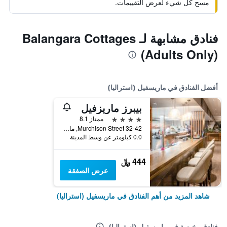
مسح كل شيء لعرض التقييمات.
فنادق مشابهة لـ Balangara Cottages
(Adults Only)
أفضل الفنادق في ماريسفيل (استراليا)
بيبرز ماريزفيل
4 نجوم
ممتاز 8.1
32-42 Murchison Street, ماريسفيل (استراليا), VIC, أستراليا
0.0 كيلومتر عن وسط المدينة
444 ﷼
عرض الصفقة
شاهد المزيد من أهم الفنادق في ماريسفيل (استراليا)
فنادق رخيصة في ماريسفيل (استراليا)