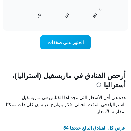
1
المخطط
0
محور
التالي
60
90
30
X
كيفية
End
of
تغير
التي
interactive
سعر
تعرض
chart
فئات
غرفة
عند
الفنادق
العثور على صفقات
اقتراب
بالنجوم.
تاريخ
يتضمن
الإقامة
المخطط
1
يتضمن
محور
المخطط
Y
1
أرخص الفنادق في ماريسفيل (استراليا)،
الذي
محور
أستراليا
X
يعرض
الذي
متوسط
سعر
يعرض
هذه هي أقل الأسعار التي وجدناها للفنادق في ماريسفيل
عدد
الغرفة
(استراليا) في الوقت الحالي. فكر بتواريخ بديلة إن كان ذلك ممكنًا
هذه
الأيام
لمقارنة الأسعار.
قبل
الليلة
الذي
الإقامة
عُثر
يتضمن
عرض كل الفنادق البالغ عددها 54
عليه
المخطط