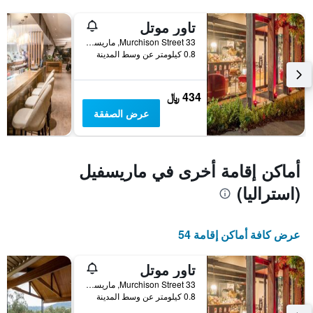
خلال
التالي
1
آخر
تاور موتل
3
محور
33 Murchison Street, ماريسفيل (استراليا), VIC, أستراليا
Y
أيام
0.8 كيلومتر عن وسط المدينة
الذي
يعرض
متوسط
434 ﷼
سعر
غرفة
عرض الصفقة
أماكن إقامة أخرى في ماريسفيل
(استراليا)
عرض كافة أماكن إقامة 54
تاور موتل
33 Murchison Street, ماريسفيل (استراليا), VIC, أستراليا
0.8 كيلومتر عن وسط المدينة