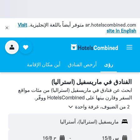
ar.hotelscombined.com
متوفر أيضاً باللغة الإنجليزية.
Visit
site in English
رؤى
أرخص الفنادق
أين مكان الإقامة
الفنادق في ماريسفيل (استراليا)
ابحث عن فنادق في ماريسفيل (استراليا) من مئات مواقع
السفر وقارن بينها على HotelsCombined ووفّر.
2 من الضيوف، غرفة واحدة
ماريسفيل (استراليا)، أستراليا
س 15/8
-
ح 16/8