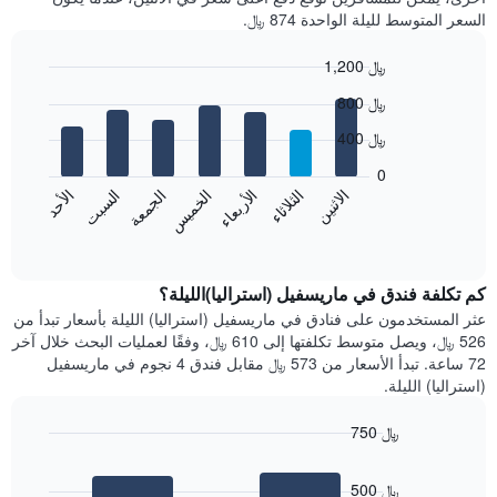
السعر المتوسط لليلة الواحدة 874 ﷼.
1,200 ﷼
Bar
Chart
800 ﷼
graphic.
chart
with
400 ﷼
7
bars.
0
الاثنين
الخميس
الأحد
الأربعاء
السبت
الثلاثاء
الجمعة
يعرض
المخطط
End
of
التالي
interactive
متوسط
chart
سعر
كم تكلفة فندق في ماريسفيل (استراليا)الليلة؟
غرفة
عثر المستخدمون على فنادق في ماريسفيل (استراليا) الليلة بأسعار تبدأ من
كل
526 ﷼، ويصل متوسط تكلفتها إلى 610 ﷼، وفقًا لعمليات البحث خلال آخر
يوم
72 ساعة. تبدأ الأسعار من 573 ﷼ مقابل فندق 4 نجوم في ماريسفيل
في
(استراليا) الليلة.
الأسبوع
يتضمن
750 ﷼
المخطط
Bar
1
Chart
graphic.
chart
محور
500 ﷼
with