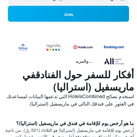
بحث
...والمزيد
أفكار للسفر حول الفنادقفي
ماريسفيل (استراليا)
استخدم نصائح HotelsCombined التي تدعمها البيانات لمساعدتك
في العثور على فندقك التالي في ماريسفيل (استراليا).
ما هو أرخص يوم للإقامة في فندق في ماريسفيل (استراليا)؟
أرخص يوم للإقامة في ماريسفيل (استراليا) هو الثلاثاء (521 ﷼). من ناحية
أخرى، يمكن للمسافرين توقع دفع أعلى سعر في الاثنين، عندما يكون