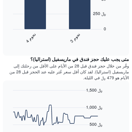
X
2
الذي
bars.
يعرض
250 ﷼
أيام
يعرض
الأسبوع.
المخطط
0
يتضمن
التالي
ن
م
ن
م
المخطط
متوسط
3
ج
و
4
ج
و
التالي
End
سعر
1
of
الغرفة
interactive
محور
هذه
chart
Y
متى يجب عليك حجز فندق في ماريسفيل (استراليا)؟
الليلة
الذي
الذي
وفّر من خلال حجز فندق قبل 28 من الأيام على الأقل من رحلتك إلى
يعرض
عُثر
ماريسفيل (استراليا). لقد كان أقل سعر عُثر عليه عند الحجز قبل 28 من
متوسط
عليه
الأيام هو 479 ﷼ في الليلة.
سعر
خلال
غرفة
آخر
1,500 ﷼
3
Line
Chart
أيام
graphic.
chart
مع
with
1,000 ﷼
التصنيف
90
حسب
data
points.
النجوم
500 ﷼
يتضمن
يعرض
المخطط