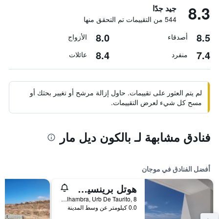
8.3
جيد جدًا
544 من التقييمات تم التحقق منها
8.0
8.5
أصدقاء
الأزواج
8.4
7.4
منفرد
عائلات
لم يتم العثور على تقييمات. حاول إزالة مرشح أو تغيير بحثك أو
مسح كل شيء لعرض التقييمات.
فنادق مشابهة لـ بالكون ديل مار
أفضل الفنادق في موجان
هوتل برينسيس توريتو - شامامل جميع الخدمات
Calle Alhambra, Urb De Taurito, 8, موجان, كناريا الكبرى, أسبانيا
0.0 كيلومتر عن وسط المدينة