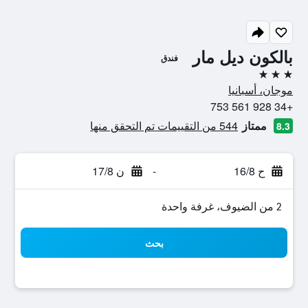
بالكون ديل مار
فندق
3 نجوم
موجان، أسبانيا
+34 928 561 753
ممتاز
544 من التقييمات تم التحقق منها
8.3
ح 16/8
-
ن 17/8
2 من الضيوف، غرفة واحدة
بحث