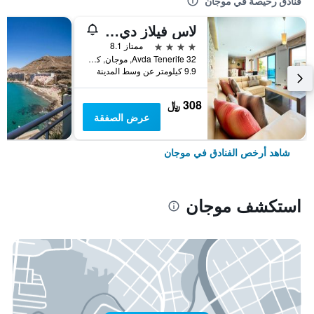
فنادق رخيصة في موجان
لاس فيلاز دي أمادوريس
4 نجوم
ممتاز 8.1
Avda Tenerife 32, موجان, كناريا الكبرى, أسبانيا
9.9 كيلومتر عن وسط المدينة
308 ﷼
عرض الصفقة
شاهد أرخص الفنادق في موجان
استكشف موجان