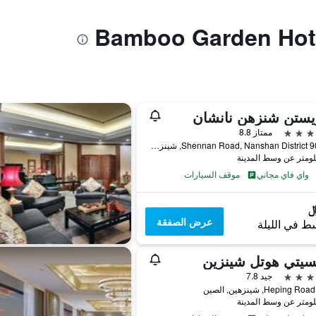
يستن شنزهن نانشان
ممتاز 8.8
9028-2 Shennan Road, Nanshan District, شينزهين, الصين
واي فاي مجاني
موقف السيارات
عرض الصفقة
ط في الليلة
سيتي هوتل شينزين
جيد 7.8