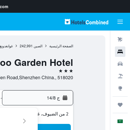
.com
رحلات طيران
الصفحة الرئيسية
الصين
242,991
غوانغدونغ
فنادق
oo Garden Hotel
سيارات
3 نجوم
حزم العروض
2079 North Dong Men Road,Shenzhen China., 518020
استكشاف
ج 14/8
-
رحلات
2 من الضيوف، غرفة واحدة
العَرَبِيَّة