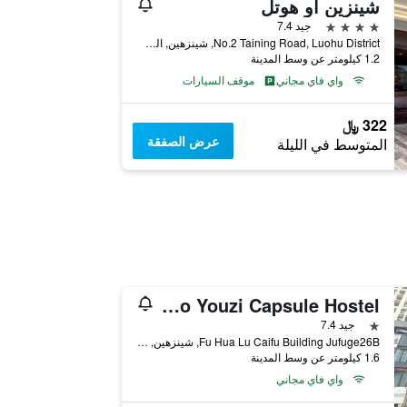
شينزين أو هوتل
4 نجوم
جيد 7.4
No.2 Taining Road, Luohu District, شينزهين, الصين
1.2 كيلومتر عن وسط المدينة
واي فاي مجاني
موقف السيارات
322 ﷼
عرض الصفقة
المتوسط في الليلة
The Xiao Youzi Capsule Hostel
نجمة واحدة
جيد 7.4
Fu Hua Lu Caifu Building Jufuge26B, شينزهين, الصين
1.6 كيلومتر عن وسط المدينة
واي فاي مجاني