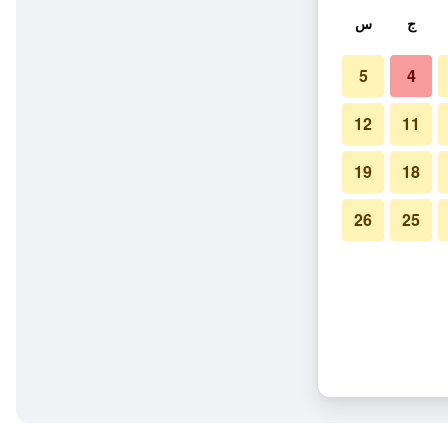
ج
س
5
4
12
11
19
18
26
25