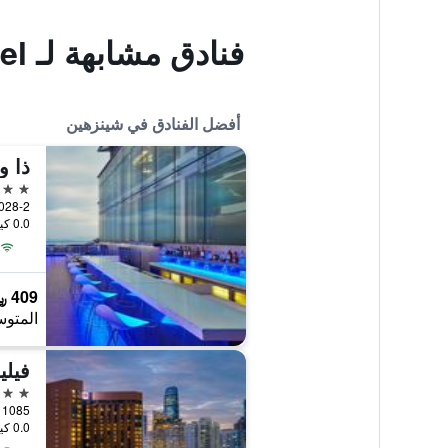
فنادق مشابهة لـ Bamboo Garden Hotel
أفضل الفنادق في شينزهين
ذا و
5 نجوم
0.0 كيلومتر عن وسط المدينة
409 ﷼
المتوس
فيلي
5 نجوم
1085 Heping Road, شينزهين, الصين
0.0 كيلومتر عن وسط المدينة