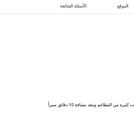
الموقع
الأسئلة الشائعة
يقع هذا الفندق في Luohu شينزهين، و يوفر سونا، إنترنت لاسلكي مجاني في الأماكن العامة وأمن. المنطقة محاطة بخيارات كثيرة من المطاعم وتبعد مسافة 10 دقائق سيراً