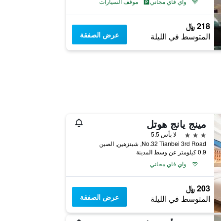
واي فاي مجاني
موقف السيارات
218 ﷼
عرض الصفقة
المتوسط في الليلة
مينج يانج هوتل
3 نجوم
لا بأس 5.5
No.32 Tianbei 3rd Road, شينزهين, الصين
0.9 كيلومتر عن وسط المدينة
واي فاي مجاني
203 ﷼
عرض الصفقة
المتوسط في الليلة