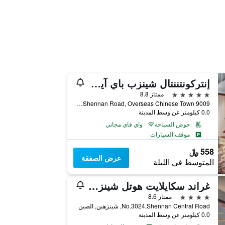
إنتركونتننتال شينزب باي آيتش جي
5 نجوم
ممتاز 8.8
9009 Shennan Road, Overseas Chinese Town, شينزهين, الصين
0.0 كيلومتر عن وسط المدينة
حوض السباحة
واي فاي مجاني
موقف السيارات
558 ﷼
عرض الصفقة
المتوسط في الليلة
غراند سكايلايت هوتل شينزين
4 نجوم
ممتاز 8.6
No.3024,Shennan Central Road, شينزهين, الصين
0.0 كيلومتر عن وسط المدينة