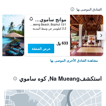
الفنادق الموصى بها
موانج ساموي سبا ريزورت
13/1 Moo2, Chaweng Beach, Bophut, كوه ساموي, تايلاند
2.2 كيلومتر عن وسط المدينة
633 ﷼
عرض الصفقة
مشاهدة الفنادق الأخرى الموصى بها
استكشفNa Mueang, كوه ساموي