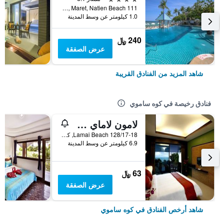
111 Moo 2, Maret, Natien Beach, كوه ساموي, تايلاند
1.0 كيلومتر عن وسط المدينة
240 ﷼
عرض الصفقة
شاهد المزيد من الفنادق القريبة
فنادق رخيصة في كوه ساموي
لامون لاماي ريزيدنس
128/17-18 Lamai Beach, كوه ساموي, تايلاند
6.9 كيلومتر عن وسط المدينة
63 ﷼
عرض الصفقة
شاهد أرخص الفنادق في كوه ساموي