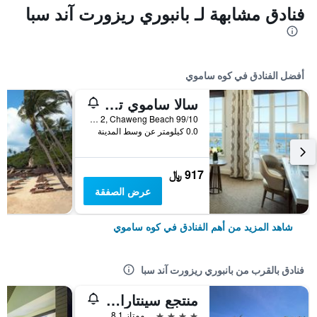
فنادق مشابهة لـ بانبوري ريزورت آند سبا
أفضل الفنادق في كوه ساموي
سالا ساموي تشاوينج بيتش ريزورت
99/10 Moo 2, Chaweng Beach, كوه ساموي, تايلاند
0.0 كيلومتر عن وسط المدينة
917 ﷼
عرض الصفقة
شاهد المزيد من أهم الفنادق في كوه ساموي
فنادق بالقرب من بانبوري ريزورت آند سبا
منتجع سينتارا فيلاز، ساموي
4 نجوم
ممتاز 8.1