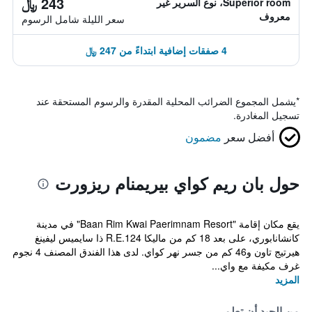
243 ﷼
Superior room، نوع السرير غير
معروف
سعر الليلة شامل الرسوم
4 صفقات إضافية ابتداءً من 247 ﷼
*
يشمل المجموع الضرائب المحلية المقدرة والرسوم المستحقة عند
تسجيل المغادرة.
أفضل سعر
مضمون
حول بان ريم كواي بيريمنام ريزورت
يقع مكان إقامة "Baan Rim Kwai Paerimnam Resort" في مدينة
كانشانابوري، على بعد 18 كم من ماليكا R.E.124 ذا سايميس ليفينغ
هيرتيج تاون و46 كم من جسر نهر كواي. لدى هذا الفندق المصنف 4 نجوم
غرف مكيفة مع واي...
المزيد
من الجيد أن تعلم