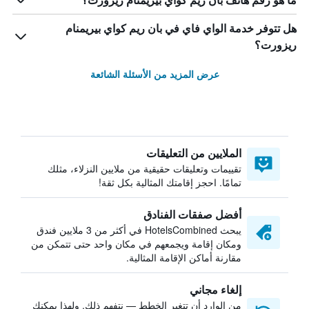
ما هو رقم هاتف بان ريم كواي بيريمنام ريزورت؟
هل تتوفر خدمة الواي فاي في بان ريم كواي بيريمنام
ريزورت؟
عرض المزيد من الأسئلة الشائعة
الملايين من التعليقات
تقييمات وتعليقات حقيقية من ملايين النزلاء، مثلك
تمامًا. احجز إقامتك المثالية بكل ثقة!
أفضل صفقات الفنادق
يبحث HotelsCombined في أكثر من 3 ملايين فندق
ومكان إقامة ويجمعهم في مكان واحد حتى تتمكن من
مقارنة أماكن الإقامة المثالية.
إلغاء مجاني
من الوارد أن تتغير الخطط — نتفهم ذلك. ولهذا يمكنك