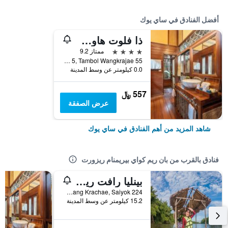
أفضل الفنادق في ساي يوك
ذا فلوت هاوس ريفر كواي
4 نجوم
ممتاز 9.2
55 Moo 5, Tambol Wangkrajae, ساي يوك, تايلاند
0.0 كيلومتر عن وسط المدينة
557 ﷼
عرض الصفقة
شاهد المزيد من أهم الفنادق في ساي يوك
فنادق بالقرب من بان ريم كواي بيريمنام ريزورت
بينليا رافت ريزورت
224 Moo 3, Wang Krachae, Saiyok, ساي يوك, تايلاند
15.2 كيلومتر عن وسط المدينة