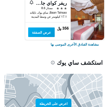
ريفر كواي جانجل رافتس
3 نجوم
ممتاز 8.6
Baan Tahsao, ساي يوك, تايلاند
17.1 كيلومتر عن وسط المدينة
356 ﷼
عرض الصفقة
مشاهدة الفنادق الأخرى الموصى بها
استكشف ساي يوك
اعرض على الخريطة