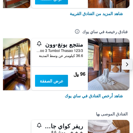
شاهد المزيد من الفنادق القريبة
فنادق رخيصة في ساي يوك
منتجع بونغ-وون
123/3 Moo 3 Tumbol Thasao, ساي يوك, تايلاند
36.6 كيلومتر عن وسط المدينة
96 ﷼
عرض الصفقة
شاهد أرخص الفنادق في ساي يوك
الفنادق الموصى بها
ريفر كواي جانجل رافتس
3 نجوم
ممتاز 8.6