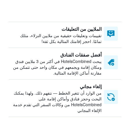
الملايين من التعليقات
تقييمات وتعليقات حقيقية من ملايين النزلاء، مثلك
تمامًا. احجز إقامتك المثالية بكل ثقة!
أفضل صفقات الفنادق
يبحث HotelsCombined في أكثر من 3 ملايين فندق
ومكان إقامة ويجمعهم في مكان واحد حتى تتمكن من
مقارنة أماكن الإقامة المثالية.
إلغاء مجاني
من الوارد أن تتغير الخطط — نتفهم ذلك. ولهذا يمكنك
البحث وحجز فنادق وأماكن إقامة على
HotelsCombined من وكالات السفر التي تقدم خدمة
الإلغاء المجاني