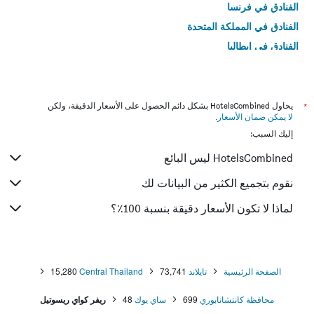
الفنادق في فرنسا
الفنادق في المملكة المتحدة
الفنادق في إيطاليا
الفنادق في تايلاند
*
يحاول HotelsCombined بشكل دائم الحصول على الأسعار الدقيقة، ولكن
لا يمكن ضمان الأسعار
.
إليك السبب:
HotelsCombined ليس البائع
نقوم بتجميع الكثير من البيانات لك
لماذا لا تكون الأسعار دقيقة بنسبة 100٪؟
الصفحة الرئيسية
تايلاند
73,741
Central Thailand
15,280
محافظة كانتشانابوري
699
ساي يوك
48
ريفر كواي ريسوتيل