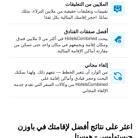
الملايين من التعليقات
تقييمات وتعليقات حقيقية من ملايين النزلاء، مثلك
تمامًا. احجز إقامتك المثالية بكل ثقة!
أفضل صفقات الفنادق
يبحث HotelsCombined في أكثر من 3 ملايين فندق
ومكان إقامة ويجمعهم في مكان واحد حتى تتمكن من
مقارنة أماكن الإقامة المثالية.
إلغاء مجاني
من الوارد أن تتغير الخطط — نتفهم ذلك. ولهذا يمكنك
البحث وحجز فنادق وأماكن إقامة على
HotelsCombined من وكالات السفر التي تقدم خدمة
الإلغاء المجاني
اعثر على نتائج أفضل لإقامتك في باوزن
جيستهاوس - هوستل