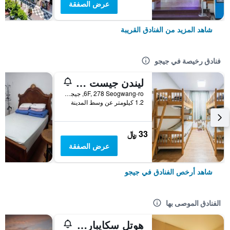
عرض الصفقة
شاهد المزيد من الفنادق القريبة
فنادق رخيصة في جيجو
ليندن جيست هاوس
6F, 278 Seogwang-ro, جيجو, كوريا الجنوبية
1.2 كيلومتر عن وسط المدينة
33 ﷼
عرض الصفقة
شاهد أرخص الفنادق في جيجو
الفنادق الموصى بها
هوتل سكايبارك جيجو 1