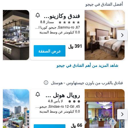
أفضل الفنادق في جيجو
فندق وكازينو جيجو صن
5 نجوم
ممتاز 8.8
67, Sammu-ro, جيجو, كوريا الجنوبية
0.0 كيلومتر عن وسط المدينة
391 ﷼
عرض الصفقة
شاهد المزيد من أهم الفنادق في جيجو
فنادق بالقرب من باوزن جيستهاوس - هوستل
رويال هوتل جيجو
تقييم فئة 3
لا بأس 4.8
45, Sindae-ro 12-Gil, جيجو, كوريا الجنوبية
0.0 كيلومتر عن وسط المدينة
66 ﷼