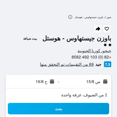
صور لـ باوزن جيستهاوس - هوستل
باوزن جيستهاوس - هوستل
بيت ضيافة
تقييم فئة 2
جيجو، كوريا الجنوبية
+82 (0) 103 492 8582
جيد
69 من التقييمات تم التحقق منها
7.5
س 15/8
-
ح 16/8
2 من الضيوف، غرفة واحدة
بحث