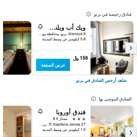
فنادق رخيصة في برنو
ويك أب ويلنس هوستل باي غودنايتس س
Krenová 8, برنو, محافظة مورافيا الجنوبية, جمهورية التشيك
0.8 كيلومتر عن وسط المدينة
156 ﷼
عرض الصفقة
شاهد أرخص الفنادق في برنو
الفنادق الموصى بها
فندق أوروبا
3 نجوم
ممتاز 8.4
Tr. Kapitana Jarose 27, برنو, محافظة مورافيا الجنوبية, جمهورية التشيك
1.0 كيلومتر عن وسط المدينة