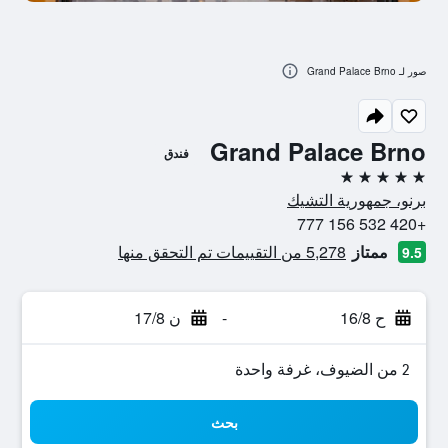
صور لـ Grand Palace Brno
Grand Palace Brno
فندق
5 نجوم
برنو، جمهورية التشيك
+420 532 156 777
ممتاز
5,278 من التقييمات تم التحقق منها
9.5
ح 16/8
-
ن 17/8
2 من الضيوف، غرفة واحدة
بحث