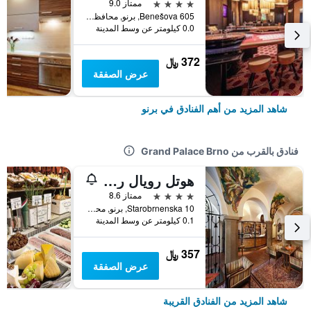
4 نجوم
ممتاز 9.0
Benešova 605, برنو, محافظة مورافيا الجنوبية, جمهورية التشيك
0.0 كيلومتر عن وسط المدينة
372 ﷼
عرض الصفقة
شاهد المزيد من أهم الفنادق في برنو
فنادق بالقرب من Grand Palace Brno
هوتل رويال ريتش
4 نجوم
ممتاز 8.6
Starobrnenska 10, برنو, محافظة مورافيا الجنوبية, جمهورية التشيك
0.1 كيلومتر عن وسط المدينة
357 ﷼
عرض الصفقة
شاهد المزيد من الفنادق القريبة