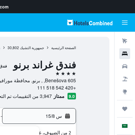
.com
رحلات طيران
الصفحة الرئيسية
جمهورية التشيك
30,802
ب
فنادق
فندق غراند برنو
سيارات
فندق
4 نجوم
حزم العروض
Benešova 605, , برنو, محافظة مورافيا الجنوبية, جمهورية التشيك
+420 542 518 111
استكشاف
ممتاز
3,947 من التقييمات تم التحقق منها
9.0
رحلات
س 15/8
-
العَرَبِيَّة
2 من الضيوف، غرفة واحدة