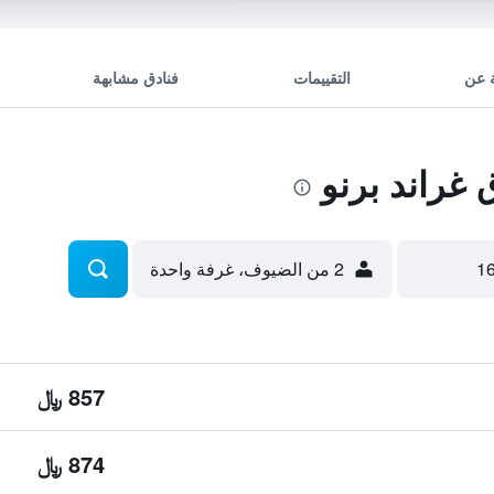
 عن
التقييمات
فنادق مشابهة
غراند برنو
2 من الضيوف، غرفة واحدة
857 ﷼
874 ﷼