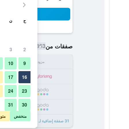
بح
ح
ن
363 ﷼
صفقات من
/
أرخص سعر اللي
3
2
مزود
الإجما
10
9
363
17
16
24
23
404
31
30
411
منخفض
متو
31 صفقة إضافية لـ فندق غراند برنو