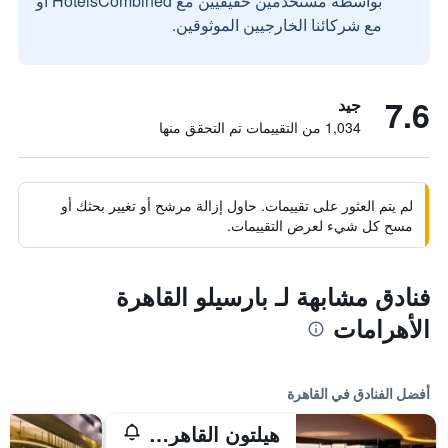
بواسطة مستخدمين حقيقيين مع HotelsCombined أو
مع شركائنا الخارجيين الموثوقين.
7.6
جيد
1,034 من التقييمات تم التحقق منها
لم يتم العثور على تقييمات. حاول إزالة مرشح أو تغيير بحثك أو
مسح كل شيء لعرض التقييمات.
فنادق مشابهة لـ بارسيلو القاهرة
الأهرامات
أفضل الفنادق في القاهرة
هيلتون القاهرة جراند نايل