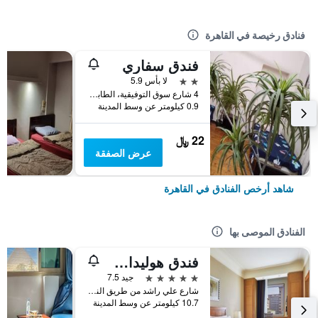
فنادق رخيصة في القاهرة
فندق سفاري
2 نجمتين
لا بأس 5.9
4 شارع سوق التوفيقية، الطابق 5، وسط البلد, القاهرة, مصر
0.9 كيلومتر عن وسط المدينة
22 ﷼
عرض الصفقة
شاهد أرخص الفنادق في القاهرة
الفنادق الموصى بها
فندق هوليداي إن سيتي ستارز، أحد الفنادق من مجموعة فنادق إنتركونتيننتال
5 نجوم
جيد 7.5
شارع علي راشد من طريق النصر, القاهرة, مصر
10.7 كيلومتر عن وسط المدينة