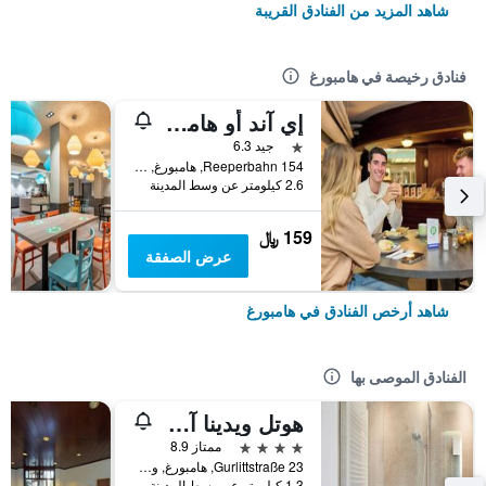
شاهد المزيد من الفنادق القريبة
فنادق رخيصة في هامبورغ
إي آند أو هامبورغ رييبرباهن
نجمة واحدة
جيد 6.3
Reeperbahn 154, هامبورغ, ولاية هامبورغ, ألمانيا
2.6 كيلومتر عن وسط المدينة
159 ﷼
عرض الصفقة
شاهد أرخص الفنادق في هامبورغ
الفنادق الموصى بها
هوتل ويدينا آن دير ألستر
4 نجوم
ممتاز 8.9
Gurlittstraße 23, هامبورغ, ولاية هامبورغ, ألمانيا
1.3 كيلومتر عن وسط المدينة