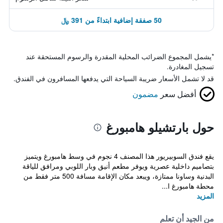
50 صفقة إضافية ابتداءً من 391 ﷼
*
يشمل المجموع الضرائب المحلية المقدرة والرسوم المستحقة عند
تسجيل المغادرة.
قد لا تشمل الأسعار ضريبة السياحة التي يدفعها المسافرون في الفندق.
أفضل سعر
مضمون
حول بارتشيلو هامبورغ
يقع فندق السوبيريور هذا المصنف 4 نجوم في وسط هامبورغ ويتميز
بتصاميم داخلية عصرية ويوفر مطعم أنيق وبار اللوبي ومرافق للياقة
البدنية وساونا ممتازة، ويبعد مكان الإقامة مسافة 500 متر فقط من
محطة هامبورغ ا...
المزيد
من الجيد أن تعلم