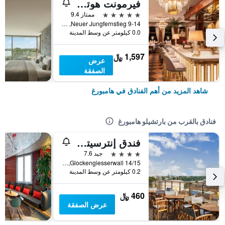
فيرمونت هوتل فيير جاهريسزتين هامبرج
5 نجوم
ممتاز 9.4
Neuer Jungfernstieg 9-14, هامبورغ, ولاية هامبورغ, ألمانيا
0.0 كيلومتر عن وسط المدينة
1,597 ﷼
عرض
الصفقة
شاهد المزيد من أهم الفنادق في هامبورغ
فنادق بالقرب من بارتشيلو هامبورغ
فندق إنترسيتي هامبورغ هاوبتباهنهوف
4 نجوم
جيد 7.6
Glockengiesserwall 14/15, هامبورغ, ولاية هامبورغ, ألمانيا
0.2 كيلومتر عن وسط المدينة
460 ﷼
عرض الصفقة