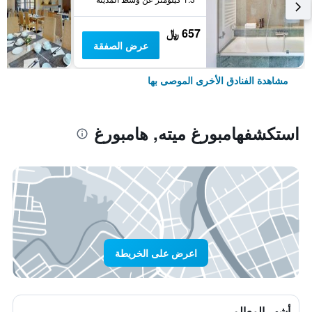
657 ﷼
عرض الصفقة
مشاهدة الفنادق الأخرى الموصى بها
استكشفهامبورغ ميته, هامبورغ
اعرض على الخريطة
أشهر المعالم