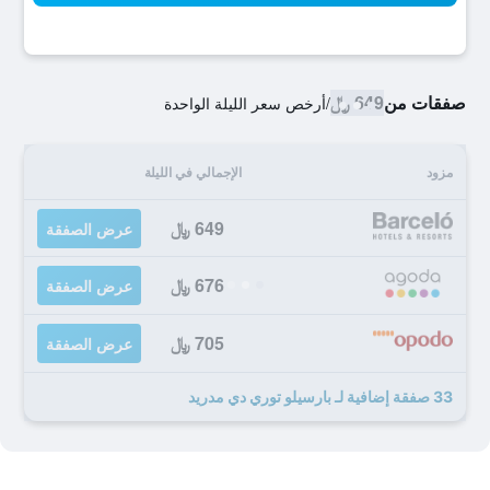
صفقات من
649 ﷼
/
أرخص سعر الليلة الواحدة
مزود
الإجمالي في الليلة
649 ﷼
عرض الصفقة
676 ﷼
عرض الصفقة
705 ﷼
عرض الصفقة
33 صفقة إضافية لـ بارسيلو توري دي مدريد