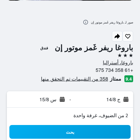
صور لـ باروغا ريفر غَمز موتور إن
باروغا ريفر غَمز موتور إن
فندق
3 نجوم
باروغا، أستراليا
+61 358 734 575
ممتاز
358 من التقييمات تم التحقق منها
9.4
ج 14/8
-
س 15/8
2 من الضيوف، غرفة واحدة
بحث