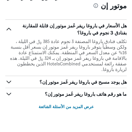
موتور إن
هل الأسعار في باروغا ريفر غَمز موتور إن قابلة للمقارنة
بفنادق 3 نجوم في باروغا؟
تكلف فنادق باروغا المصنفة 3 نجوم عادة 385 ﷼ في الليلة ،
ولكن وسطياً يتوفر باروغا ريفر غَمز موتور إن بسعر أقل بنسبة
16% عن معدل السعر في المنطقة. يمكنك الاستمتاع عادة
بالاقامة في باروغا ريفر غَمز موتور إن بـ 324 ﷼ في الليلة. هذه
صفقة رائعة لمستخدمي HotelsCombined الذين يخططون
لزيارة باروغا.
هل يوجد مسبح في باروغا ريفر غَمز موتور إن؟
ما هو رقم هاتف باروغا ريفر غَمز موتور إن؟
عرض المزيد من الأسئلة الشائعة