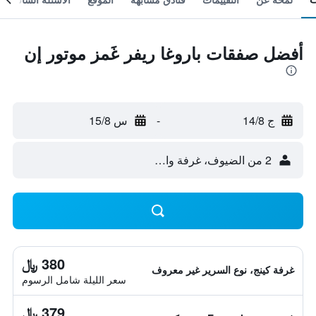
أفضل صفقات باروغا ريفر غَمز موتور إن
ج 14/8
-
س 15/8
2 من الضيوف، غرفة واحدة
380 ﷼
غرفة كينج، نوع السرير غير معروف
سعر الليلة شامل الرسوم
379 ﷼