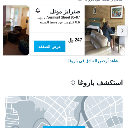
صنرايز موتل
85-87 Vermont Street, باروغا, NSW, أستراليا
0.6 كيلومتر عن وسط المدينة
247 ﷼
عرض الصفقة
شاهد أرخص الفنادق في باروغا
استكشف باروغا