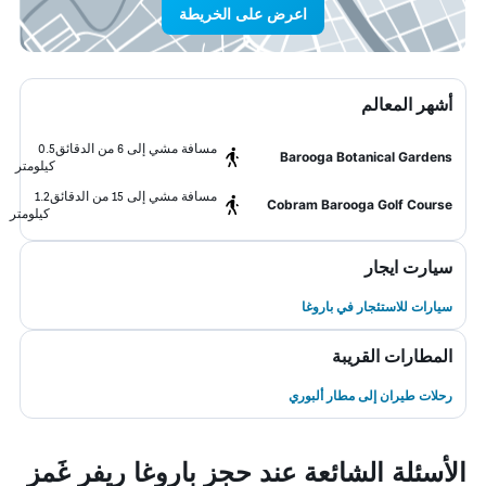
اعرض على الخريطة
أشهر المعالم
مسافة مشي إلى 6 من الدقائق
0.5
Barooga Botanical Gardens
كيلومتر
مسافة مشي إلى 15 من الدقائق
1.2
Cobram Barooga Golf Course
كيلومتر
سيارت ايجار
سيارات للاستئجار في باروغا
المطارات القريبة
رحلات طيران إلى مطار ألبوري
الأسئلة الشائعة عند حجز باروغا ريفر غَمز