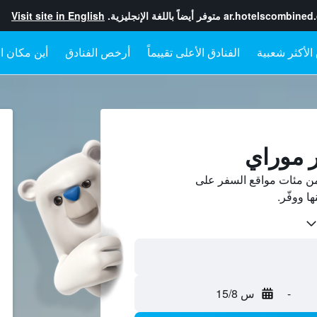
ar.hotelscombined
متوفر أيضاً باللغة الإنجليزية.
Visit site in English
الفنادق الأعلى تقييماً
أرخص الفنادق
أين مكان ال
ر موراي
من مئات مواقع السفر على
-
س 15/8