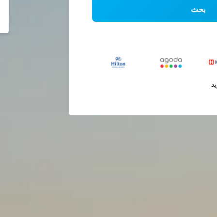
بحث
يد