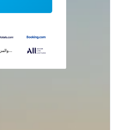
...والمز