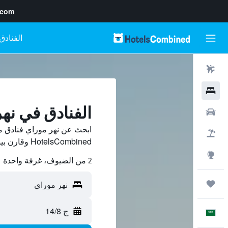
.com
رحلات طيران
فنادق
الفنادق في نه
سيارات
ابحث عن نهر موراي فنادق 
حزم العروض
HotelsCombined وقارن بينها ووفّر.
استكشاف
2 من الضيوف، غرفة واحدة
رحلات
ج 14/8
العَرَبِيَّة