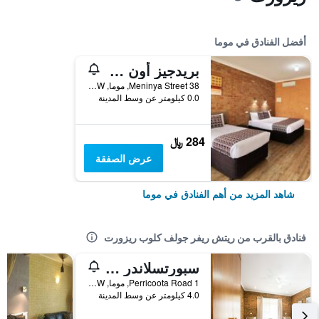
أفضل الفنادق في موما
بريدجيز أون مينينيا موتل آند أبارتمنتس
38 Meninya Street, موما, NSW, أستراليا
0.0 كيلومتر عن وسط المدينة
284 ﷼
عرض الصفقة
شاهد المزيد من أهم الفنادق في موما
فنادق بالقرب من ريتش ريفر جولف كلوب ريزورت
سبورتسلاندر موتور إن
1 Perricoota Road, موما, NSW, أستراليا
4.0 كيلومتر عن وسط المدينة