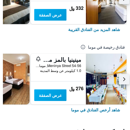
332 ﷼
عرض الصفقة
شاهد المزيد من الفنادق القريبة
فنادق رخيصة في موما
مينينيا بالمز مواما
54-56 Meninya Street, موما, NSW, أستراليا
1.0 كيلومتر عن وسط المدينة
276 ﷼
عرض الصفقة
شاهد أرخص الفنادق في موما