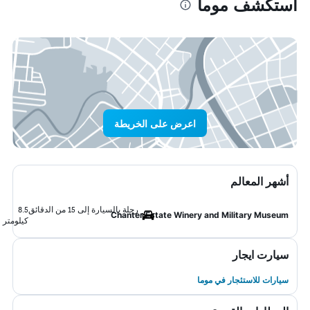
استكشف موما
اعرض على الخريطة
أشهر المعالم
رحلة بالسيارة إلى 15 من الدقائق
8.5
Chanter Estate Winery and Military Museum
كيلومتر
سيارت ايجار
سيارات للاستئجار في موما