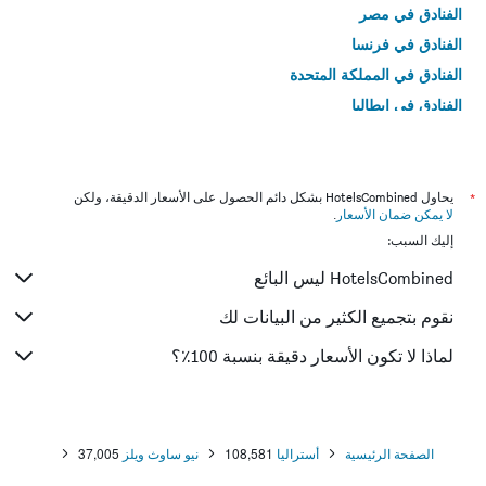
الفنادق في مصر
الفنادق في فرنسا
الفنادق في المملكة المتحدة
الفنادق في إيطاليا
الفنادق في تايلاند
*
يحاول HotelsCombined بشكل دائم الحصول على الأسعار الدقيقة، ولكن
لا يمكن ضمان الأسعار
.
إليك السبب:
HotelsCombined ليس البائع
نقوم بتجميع الكثير من البيانات لك
لماذا لا تكون الأسعار دقيقة بنسبة 100٪؟
الصفحة الرئيسية
أستراليا
108,581
نيو ساوث ويلز
37,005