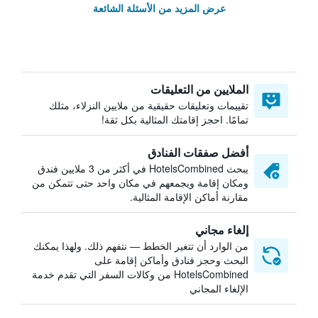
عرض المزيد من الأسئلة الشائعة
الملايين من التعليقات
تقييمات وتعليقات حقيقية من ملايين النزلاء، مثلك
تمامًا. احجز إقامتك المثالية بكل ثقة!
أفضل صفقات الفنادق
يبحث HotelsCombined في أكثر من 3 ملايين فندق
ومكان إقامة ويجمعهم في مكان واحد حتى تتمكن من
مقارنة أماكن الإقامة المثالية.
إلغاء مجاني
من الوارد أن تتغير الخطط — نتفهم ذلك. ولهذا يمكنك
البحث وحجز فنادق وأماكن إقامة على
HotelsCombined من وكالات السفر التي تقدم خدمة
الإلغاء المجاني