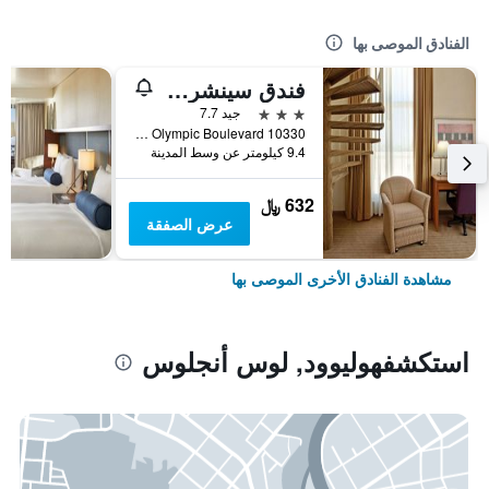
الفنادق الموصى بها
فندق سينشري بارك إل إيه
3 نجوم
جيد 7.7
10330 West Olympic Boulevard, لوس أنجلوس, CA, الولايات المتحدة الأميريكية
9.4 كيلومتر عن وسط المدينة
632 ﷼
عرض الصفقة
مشاهدة الفنادق الأخرى الموصى بها
استكشفهوليوود, لوس أنجلوس