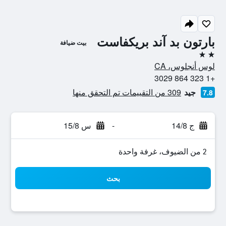
بارتون بد آند بريكفاست
بيت ضيافة
2 نجمتين
لوس أنجلوس، CA
+1 323 864 3029
جيد
309 من التقييمات تم التحقق منها
7.8
ج 14/8
-
س 15/8
2 من الضيوف، غرفة واحدة
بحث