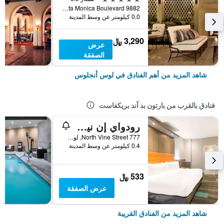
9882 South Santa Monica Boulevard, لوس أنجلوس, CA, الولايات المتحدة الأميريكية
0.0 كيلومتر عن وسط المدينة
3,290 ﷼
عرض
الصفقة
شاهد المزيد من أهم الفنادق في لوس أنجلوس
فنادق بالقرب من بارتون بد آند بريكفاست
رودواي إن نير ميلروز أفيي
777 North Vine Street, لوس أنجلوس, CA, الولايات المتحدة الأميريكية
0.4 كيلومتر عن وسط المدينة
533 ﷼
عرض الصفقة
شاهد المزيد من الفنادق القريبة