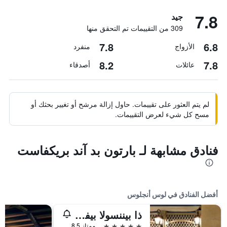
7.8
جيد
309 من التقييمات تم التحقق منها
7.8
6.8
الأزواج
منفرد
8.2
7.8
عائلات
أصدقاء
لم يتم العثور على تقييمات. حاول إزالة مرشح أو تغيير بحثك أو
مسح كل شيء لعرض التقييمات.
فنادق مشابهة لـ بارتون بد آند بريكفاست
أفضل الفنادق في لوس أنجلوس
ذا بيننسولا بيفرلي هيلز
5 نجوم
ممتاز 8.5