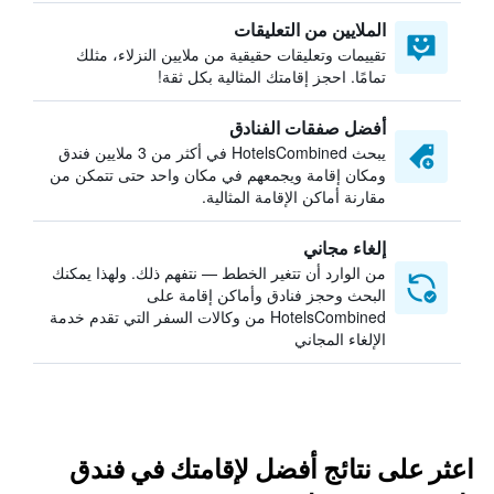
الملايين من التعليقات
تقييمات وتعليقات حقيقية من ملايين النزلاء، مثلك
تمامًا. احجز إقامتك المثالية بكل ثقة!
أفضل صفقات الفنادق
يبحث HotelsCombined في أكثر من 3 ملايين فندق
ومكان إقامة ويجمعهم في مكان واحد حتى تتمكن من
مقارنة أماكن الإقامة المثالية.
إلغاء مجاني
من الوارد أن تتغير الخطط — نتفهم ذلك. ولهذا يمكنك
البحث وحجز فنادق وأماكن إقامة على
HotelsCombined من وكالات السفر التي تقدم خدمة
الإلغاء المجاني
اعثر على نتائج أفضل لإقامتك في فندق