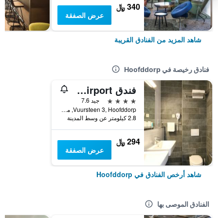
340 ﷼
عرض الصفقة
شاهد المزيد من الفنادق القريبة
فنادق رخيصة في Hoofddorp
فندق Bastion Amsterdam Airport
4 نجوم
جيد 7.6
Vuursteen 3, Hoofddorp, مقاطعة شمال هولندا, هولندا
2.8 كيلومتر عن وسط المدينة
294 ﷼
عرض الصفقة
شاهد أرخص الفنادق في Hoofddorp
الفنادق الموصى بها