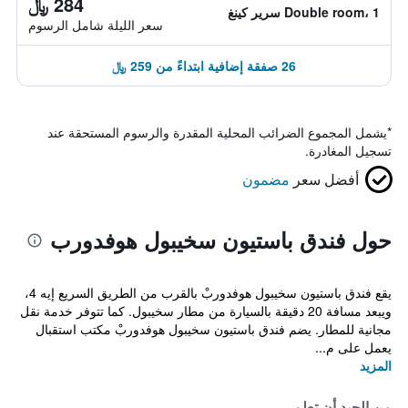
284 ﷼
Double room، 1 سرير كينغ
سعر الليلة شامل الرسوم
26 صفقة إضافية ابتداءً من 259 ﷼
*
يشمل المجموع الضرائب المحلية المقدرة والرسوم المستحقة عند
تسجيل المغادرة.
أفضل سعر
مضمون
حول فندق باستيون سخيبول هوفدورب
يقع فندق باستيون سخيبول هوفدوربْ بالقرب من الطريق السريع إيه 4،
ويبعد مسافة 20 دقيقة بالسيارة من مطار سخيبول. كما تتوفر خدمة نقل
مجانية للمطار. يضم فندق باستيون سخيبول هوفدوربْ مكتب استقبال
يعمل على م...
المزيد
من الجيد أن تعلم