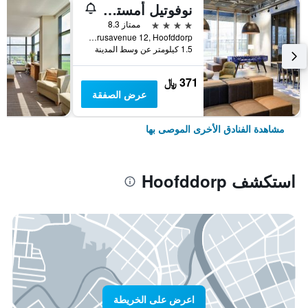
نوفوتيل أمستردام مطار سخيبول
4 نجوم
ممتاز 8.3
Taurusavenue 12, Hoofddorp, مقاطعة شمال هولندا, هولندا
1.5 كيلومتر عن وسط المدينة
371 ﷼
عرض الصفقة
مشاهدة الفنادق الأخرى الموصى بها
استكشف Hoofddorp
اعرض على الخريطة