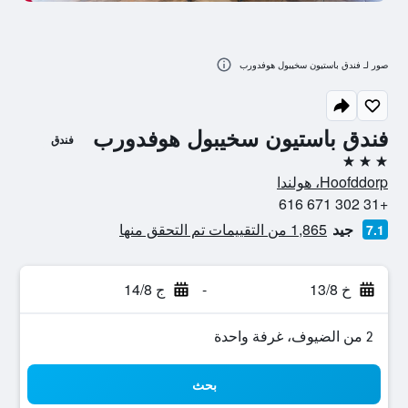
صور لـ فندق باستيون سخيبول هوفدورب
فندق باستيون سخيبول هوفدورب
فندق
3 نجوم
Hoofddorp، هولندا
+31 302 671 616
جيد
1,865 من التقييمات تم التحقق منها
7.1
خ 13/8
-
ج 14/8
2 من الضيوف، غرفة واحدة
بحث