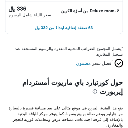
336 ﷼
Deluxe room، 2 من أسرّة الكوين
سعر الليلة شامل الرسوم
63 صفقة إضافية ابتداءً من 332 ﷼
*
يشمل المجموع الضرائب المحلية المقدرة والرسوم المستحقة عند
تسجيل المغادرة.
أفضل سعر
مضمون
حول كورتيارد باي ماريوت أمستردام
إيربورت
يقع هذا الفندق المريح في موقع مثالي على بعد مسافة قصيرة بالسيارة
من هارليم ويضم صالة بولينغ وسونا. كما يتوفر مركز للياقة البدنية
بالإضافة إلى غرفة اجتماعات، مساحة عرض ومعاملات فورية للحجز
والمغادرة.