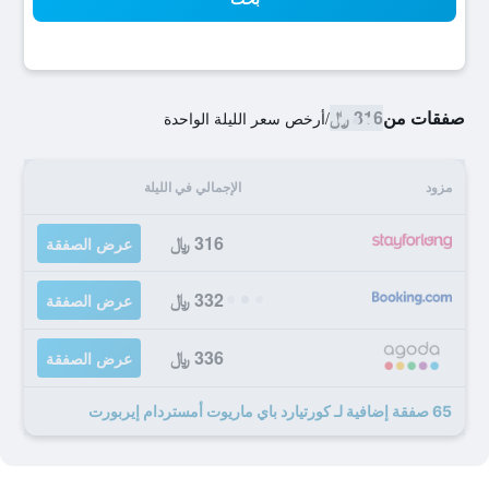
صفقات من
316 ﷼
/
أرخص سعر الليلة الواحدة
مزود
الإجمالي في الليلة
316 ﷼
عرض الصفقة
332 ﷼
عرض الصفقة
336 ﷼
عرض الصفقة
65 صفقة إضافية لـ كورتيارد باي ماريوت أمستردام إيربورت