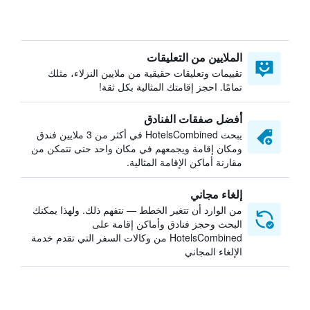
الملايين من التعليقات
تقييمات وتعليقات حقيقية من ملايين النزلاء، مثلك
تمامًا. احجز إقامتك المثالية بكل ثقة!
أفضل صفقات الفنادق
يبحث HotelsCombined في أكثر من 3 ملايين فندق
ومكان إقامة ويجمعهم في مكان واحد حتى تتمكن من
مقارنة أماكن الإقامة المثالية.
إلغاء مجاني
من الوارد أن تتغير الخطط — نتفهم ذلك. ولهذا يمكنك
البحث وحجز فنادق وأماكن إقامة على
HotelsCombined من وكالات السفر التي تقدم خدمة
الإلغاء المجاني