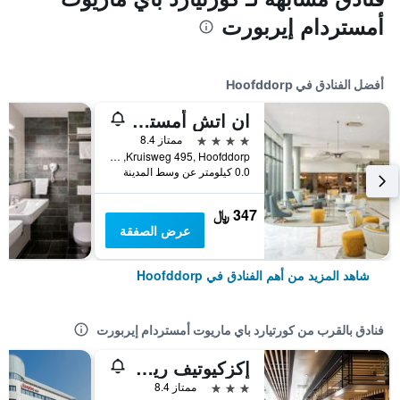
أمستردام إيربورت
أفضل الفنادق في Hoofddorp
ان اتش أمستردام مطار سخيبول
4 نجوم
ممتاز 8.4
Kruisweg 495, Hoofddorp, مقاطعة شمال هولندا, هولندا
0.0 كيلومتر عن وسط المدينة
347 ﷼
عرض الصفقة
شاهد المزيد من أهم الفنادق في Hoofddorp
فنادق بالقرب من كورتيارد باي ماريوت أمستردام إيربورت
إكزكيوتيف ريزيدنسي باي بيست ويسترن أمستردام إيربورت
3 نجوم
ممتاز 8.4