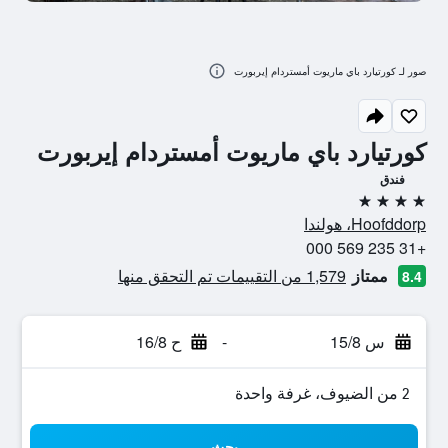
صور لـ كورتيارد باي ماريوت أمستردام إيربورت
كورتيارد باي ماريوت أمستردام إيربورت
فندق
4 نجوم
Hoofddorp، هولندا
+31 235 569 000
ممتاز
1,579 من التقييمات تم التحقق منها
8.4
س 15/8
-
ح 16/8
2 من الضيوف، غرفة واحدة
بحث