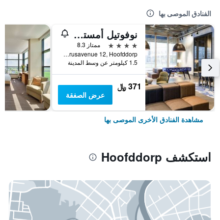
الفنادق الموصى بها
نوفوتيل أمستردام مطار سخيبول
4 نجوم
ممتاز 8.3
Taurusavenue 12, Hoofddorp, مقاطعة شمال هولندا, هولندا
1.5 كيلومتر عن وسط المدينة
371 ﷼
عرض الصفقة
مشاهدة الفنادق الأخرى الموصى بها
استكشف Hoofddorp