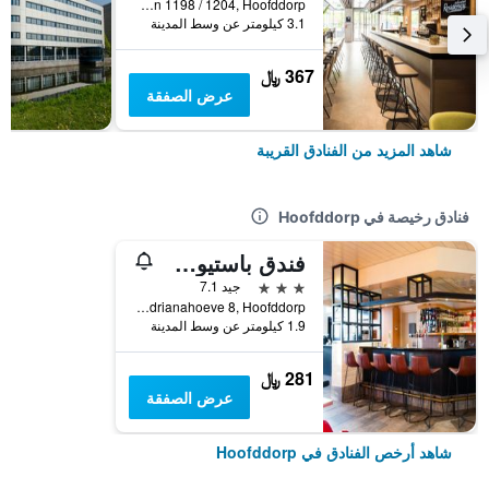
Opaallaan 1198 / 1204, Hoofddorp, مقاطعة شمال هولندا, هولندا
3.1 كيلومتر عن وسط المدينة
367 ﷼
عرض الصفقة
شاهد المزيد من الفنادق القريبة
فنادق رخيصة في Hoofddorp
فندق باستيون سخيبول هوفدورب
3 نجوم
جيد 7.1
Adrianahoeve 8, Hoofddorp, مقاطعة شمال هولندا, هولندا
1.9 كيلومتر عن وسط المدينة
281 ﷼
عرض الصفقة
شاهد أرخص الفنادق في Hoofddorp