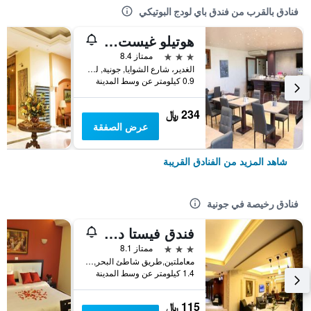
فنادق بالقرب من فندق باي لودج البوتيكي
هوتيلو غيست سويتس
3 نجوم
ممتاز 8.4
الغدير، شارع الشوايا, جونية, لبنان
0.9 كيلومتر عن وسط المدينة
234 ﷼
عرض الصفقة
شاهد المزيد من الفنادق القريبة
فنادق رخيصة في جونية
فندق فيستا ديل مار
3 نجوم
ممتاز 8.1
معاملتين,طريق شاطئ البحر, جونية, لبنان
1.4 كيلومتر عن وسط المدينة
115 ﷼