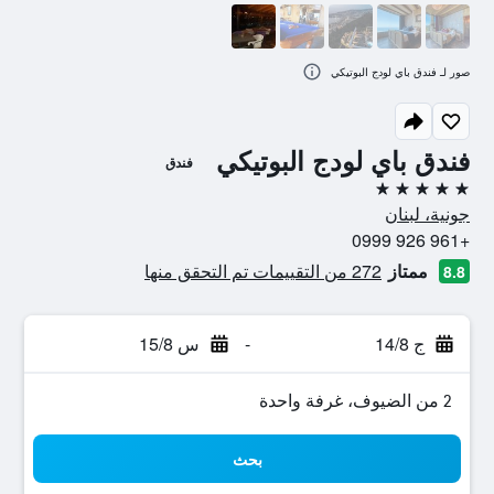
صور لـ فندق باي لودج البوتيكي
فندق باي لودج البوتيكي
فندق
5 نجوم
جونية، لبنان
+961 926 0999
ممتاز
272 من التقييمات تم التحقق منها
8.8
ج 14/8
-
س 15/8
2 من الضيوف، غرفة واحدة
بحث