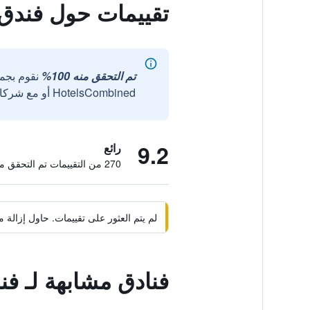
تقييمات حول فندق
تم التحقق منه 100%
نقوم بجم
HotelsCombined أو مع شركائنا الخارجيين الموثوقين.
9.2
رائع
270 من التقييمات تم التحقق منها
لم يتم العثور على تقييمات. حاول إزال
فنادق مشابهة لـ ف