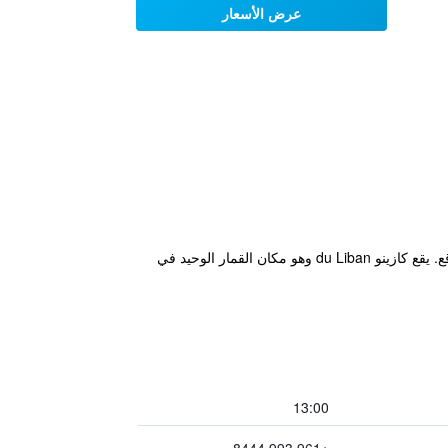
عرض الأسعار
يقع هذا الفندق المواجه للشاطئ على بعد 22 كم من بيروت، ويطل على خليج جونيه، ويوفر غرفاً فسيحة ومطعماً في الموقع. يقع كازينو du Liban وهو مكان القمار الوحيد في
13:00