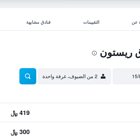
 عن
التقييمات
فنادق مشابهة
 ريستون
2 من الضيوف، غرفة واحدة
419 ﷼
300 ﷼