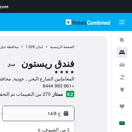
.com
رحلات طيران
الصفحة الرئيسية
لبنان
1,928
محافظة جبل 
فنادق
فندق ريستون
سيارات
فندق
4 نجوم
حزم العروض
المعاملتين الشارع البحر, , جونية, محافظ
+961 993 8444
استكشاف
ممتاز
270 من التقييمات تم التحقق منها
9.2
رحلات
ج 14/8
-
العَرَبِيَّة
2 من الضيوف، غرفة واحدة