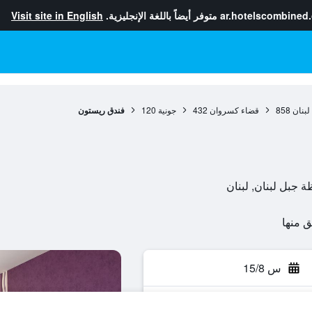
ar.hotelscombined
متوفر أيضاً باللغة الإنجليزية.
Visit site in English
لبنان
858
قضاء كسروان
432
جونية
120
فندق ريستون
ة جبل لبنان, لبنان
س 15/8