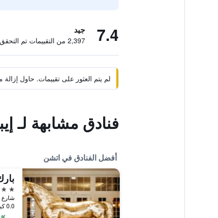
7.4
جيد
2,397 من التقييمات تم التحقق منها
لم يتم العثور على تقييمات. حاول إزال
فنادق مشابهة لـ إ
أفضل الفنادق في اتشن
بارك
5 نجوم
0.0 كيلومتر عن وسط المدينة