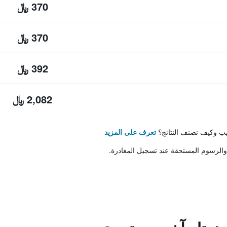
370 ﷼
370 ﷼
392 ﷼
2,082 ﷼
تيب وكيف نصنف النتائج؟
تعرف على المزيد
والرسوم المستحقة عند تسجيل المغادرة.