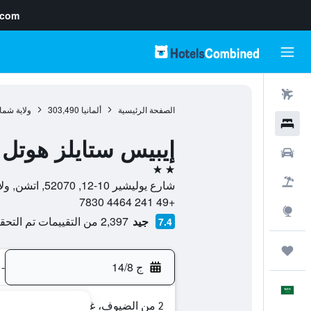
.com
رحلات طيران
الصفحة الرئيسية
ألمانيا
303,490
ولاية شما
فنادق
إيبيس ستايلز هوتل
سيارات
2 نجمتين
حزم العروض
شارع يوليشير 10-12, 52070, اتشن, ولاية شمال الراين وستفاليا, ألمانيا
+49 241 4464 7830
استكشاف
جيد
2,397 من التقييمات تم التحقق منها
7.4
رحلات
ج 14/8
-
العَرَبِيَّة
2 من الضيوف، غرفة واحدة