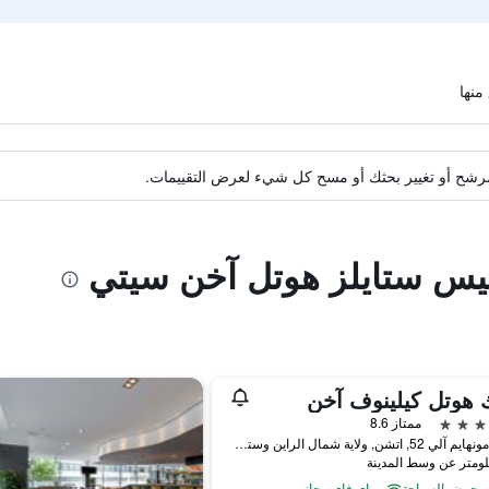
ة مرشح أو تغيير بحثك أو مسح كل شيء لعرض التقييمات.
يبيس ستايلز هوتل آخن سيتي
 هوتل كيلينوف آخن
ممتاز 8.6
شارع مونهايم آلي 52, اتشن, ولاية شمال الراين وستفاليا, ألمانيا
حوض السباحة
واي فاي مجاني