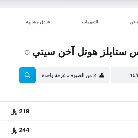
 عن
التقييمات
فنادق مشابهة
 ستايلز هوتل آخن سيتي
2 من الضيوف، غرفة واحدة
219 ﷼
244 ﷼