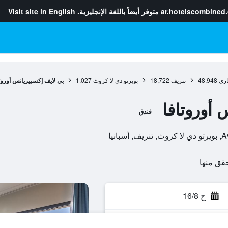
ar.hotelscombined
متوفر أيضاً باللغة الإنجليزية.
Visit site in English
اري
48,948
تنريف
18,722
بويرتو دي لا كروث
1,027
بي لايف إكسبيريانس أوروت
 أوروتافا
فندق
نيا
ح 16/8