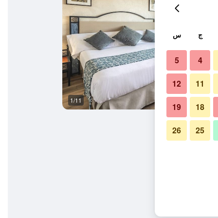
ج
س
5
4
12
11
1/11
غرفة نوم
19
18
26
25