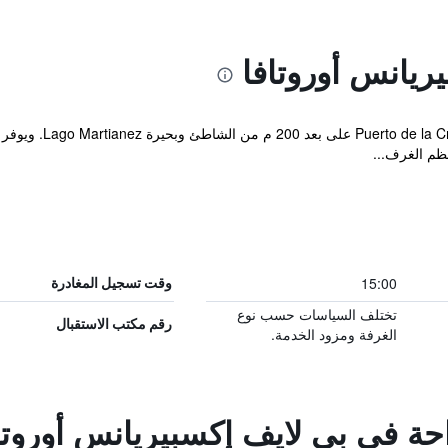
ريانس أوروتافا
يقع perience Orotava
ظم الغرف...
15:00
وقت تسجيل المغادرة
تختلف السياسات حسب نوع
رقم مكتب الاستقبال
الغرفة ومزود الخدمة.
احة في بي لايف إكسبيريانس أوروتا