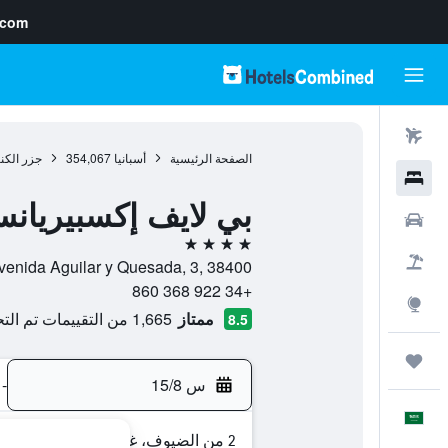
.com
رحلات طيران
الصفحة الرئيسية
أسبانيا
354,067
جزر الكن
فنادق
بي لايف إكسبيريانس
سيارات
4 نجوم
حزم العروض
Avenida Aguilar y Quesada, 3, 38400, بويرتو دي لا كروث, تنريف, أسبا
+34 922 368 860
استكشاف
ممتاز
1,665 من التقييمات تم التحقق منها
8.5
رحلات
س 15/8
-
العَرَبِيَّة
2 من الضيوف، غرفة واحدة