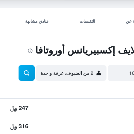
 عن
التقييمات
فنادق مشابهة
ف إكسبيريانس أوروتافا
2 من الضيوف، غرفة واحدة
247 ﷼
316 ﷼