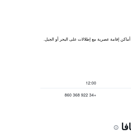
Be Live Ex في Puerto de la Cruz على بعد 200 م من الشاطئ وبحيرة Lago Martianez. ويوفر أماكن إقامة عصرية مع إطلالات على البحر أو الجبل.
12:00
+34 922 368 860
فا