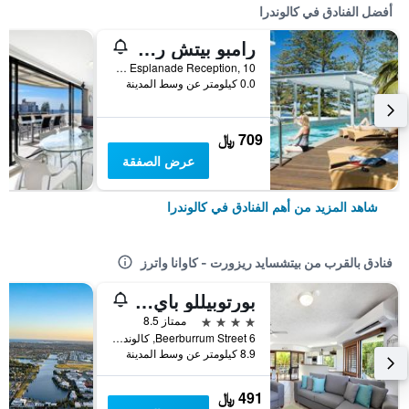
أفضل الفنادق في كالوندرا
رامبو بيتش ريزورت
Bulcock Beach Esplanade Reception, 10, كالوندرا, QLD, أستراليا
0.0 كيلومتر عن وسط المدينة
709 ﷼
عرض الصفقة
شاهد المزيد من أهم الفنادق في كالوندرا
فنادق بالقرب من بيتشسايد ريزورت - كاوانا واترز
بورتوبيللو باي ذا سي
4 نجوم
ممتاز 8.5
6 Beerburrum Street, كالوندرا, QLD, أستراليا
8.9 كيلومتر عن وسط المدينة
491 ﷼