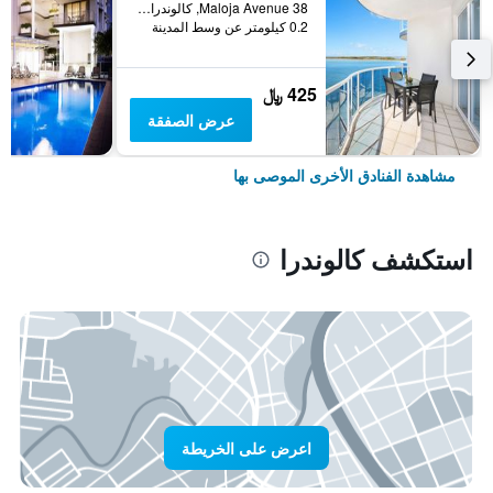
38 Maloja Avenue, كالوندرا, QLD, أستراليا
0.2 كيلومتر عن وسط المدينة
425 ﷼
عرض الصفقة
مشاهدة الفنادق الأخرى الموصى بها
استكشف كالوندرا
اعرض على الخريطة