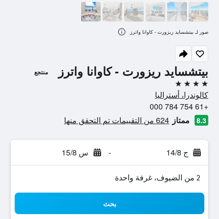
صور لـ بيتشسايد ريزورت - كاوانا واترز
بيتشسايد ريزورت - كاوانا واترز
منتجع
4 نجوم
كالوندرا، أستراليا
+61 754 784 000
ممتاز
624 من التقييمات تم التحقق منها
8.3
ج 14/8
-
س 15/8
2 من الضيوف، غرفة واحدة
بحث