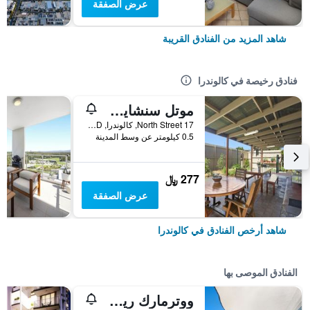
عرض الصفقة
شاهد المزيد من الفنادق القريبة
فنادق رخيصة في كالوندرا
موتل سنشاين كوست
17 North Street, كالوندرا, QLD, أستراليا
0.5 كيلومتر عن وسط المدينة
277 ﷼
عرض الصفقة
شاهد أرخص الفنادق في كالوندرا
الفنادق الموصى بها
ووترمارك ريزورت كالوندرا