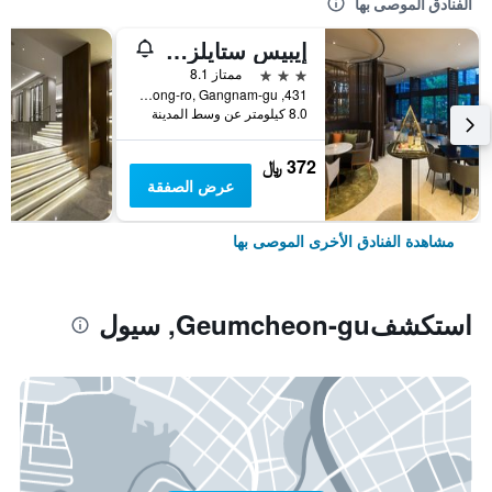
الفنادق الموصى بها
إيبيس ستايلز أمباسادور سيول غانغنام
3 نجوم
ممتاز 8.1
431, Samseong-ro, Gangnam-gu, سيول, كوريا الجنوبية
8.0 كيلومتر عن وسط المدينة
372 ﷼
عرض الصفقة
مشاهدة الفنادق الأخرى الموصى بها
استكشفGeumcheon-gu, سيول