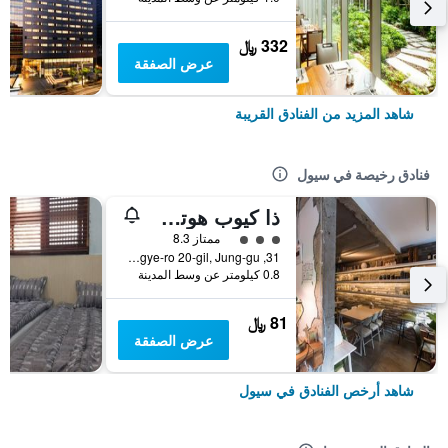
332 ﷼
عرض الصفقة
شاهد المزيد من الفنادق القريبة
فنادق رخيصة في سيول
ذا كيوب هوتل - دار ضيافة
تقييم فئة 3
ممتاز 8.3
31, Toegye-ro 20-gil, Jung-gu, سيول, كوريا الجنوبية
0.8 كيلومتر عن وسط المدينة
81 ﷼
عرض الصفقة
شاهد أرخص الفنادق في سيول