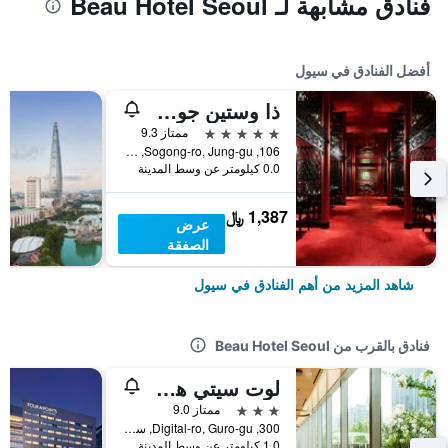
فنادق مشابهة لـ Beau Hotel Seoul
أفضل الفنادق في سيول
ذا وستين جوسون سول
5 نجوم
ممتاز 9.3
106, Sogong-ro, Jung-gu, سيول, كوريا الجنوبية
0.0 كيلومتر عن وسط المدينة
1,387 ﷼
عرض
الصفقة
شاهد المزيد من أهم الفنادق في سيول
فنادق بالقرب من Beau Hotel Seoul
لوت سيتي هوتل جورو
3 نجوم
ممتاز 9.0
300, Digital-ro, Guro-gu, سيول, كوريا الجنوبية
1.0 كيلومتر عن وسط المدينة