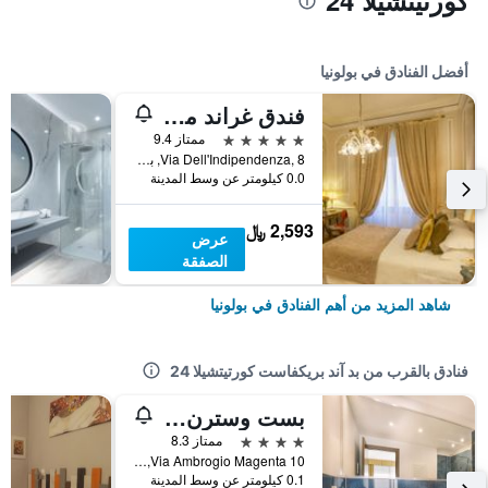
كورتيتشيلا 24
أفضل الفنادق في بولونيا
فندق غراند ماجستيك جيا باليوني
5 نجوم
ممتاز 9.4
Via Dell'Indipendenza, 8, بولونيا, مقاطعة بولونيا, إيطاليا
0.0 كيلومتر عن وسط المدينة
2,593 ﷼
عرض
الصفقة
شاهد المزيد من أهم الفنادق في بولونيا
فنادق بالقرب من بد آند بريكفاست كورتيتشيلا 24
بست وسترن سيتي هوتل
4 نجوم
ممتاز 8.3
Via Ambrogio Magenta 10, بولونيا, مقاطعة بولونيا, إيطاليا
0.1 كيلومتر عن وسط المدينة