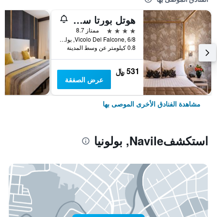
هوتل بورتا سان مامولو
4 نجوم
ممتاز 8.7
Vicolo Del Falcone, 6/8, بولونيا, مقاطعة بولونيا, إيطاليا
0.8 كيلومتر عن وسط المدينة
531 ﷼
عرض الصفقة
مشاهدة الفنادق الأخرى الموصى بها
استكشفNavile, بولونيا