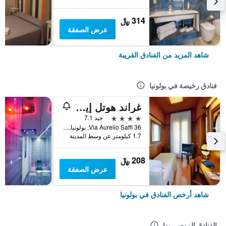
314 ﷼
عرض الصفقة
شاهد المزيد من الفنادق القريبة
فنادق رخيصة في بولونيا
غراند هوتل إيليت
4 نجوم
جيد 7.1
Via Aurelio Saffi 36, بولونيا, مقاطعة بولونيا, إيطاليا
1.7 كيلومتر عن وسط المدينة
208 ﷼
عرض الصفقة
شاهد أرخص الفنادق في بولونيا
الفنادق الموصى بها