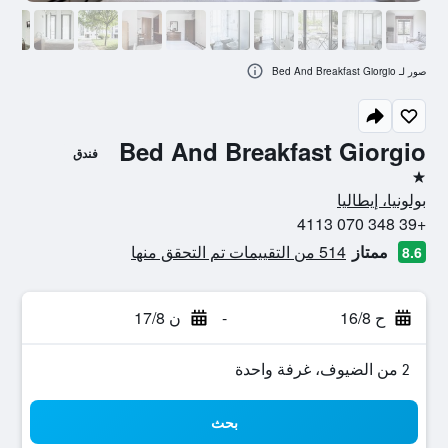
صور لـ Bed And Breakfast Giorgio
Bed And Breakfast Giorgio
فندق
نجمة واحدة
بولونيا، إيطاليا
+39 348 070 4113
ممتاز
514 من التقييمات تم التحقق منها
8.6
ح 16/8
-
ن 17/8
2 من الضيوف، غرفة واحدة
بحث