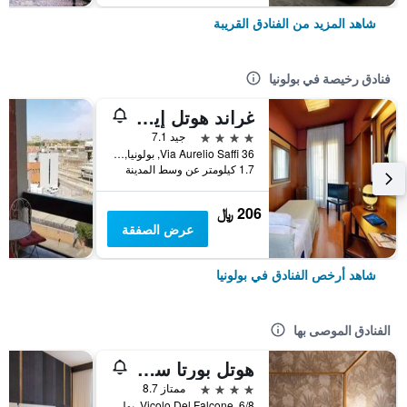
شاهد المزيد من الفنادق القريبة
فنادق رخيصة في بولونيا
غراند هوتل إيليت
4 نجوم
جيد 7.1
Via Aurelio Saffi 36, بولونيا, مقاطعة بولونيا, إيطاليا
1.7 كيلومتر عن وسط المدينة
206 ﷼
عرض الصفقة
شاهد أرخص الفنادق في بولونيا
الفنادق الموصى بها
هوتل بورتا سان مامولو
4 نجوم
ممتاز 8.7
Vicolo Del Falcone, 6/8, بولونيا, مقاطعة بولونيا, إيطاليا