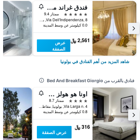
فندق غراند ماجستيك جيا باليوني
5 نجوم
ممتاز 9.4
Via Dell'Indipendenza, 8, بولونيا, مقاطعة بولونيا, إيطاليا
0.0 كيلومتر عن وسط المدينة
2,561 ﷼
عرض
الصفقة
شاهد المزيد من أهم الفنادق في بولونيا
فنادق بالقرب من Bed And Breakfast Giorgio
اونا هو هولز سان فيتال بولونيا
4 نجوم
ممتاز 8.7
Via Larga n. 4, بولونيا, مقاطعة بولونيا, إيطاليا
0.8 كيلومتر عن وسط المدينة
316 ﷼
عرض الصفقة