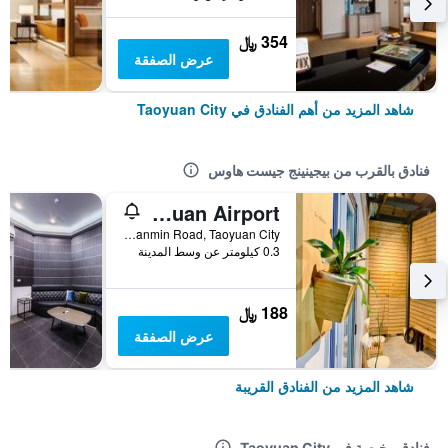
354 ﷼
عرض الصفقة
شاهد المزيد من أهم الفنادق في Taoyuan City
فنادق بالقرب من بيجينينج جيست هاوس
Backpackers' Hostel Taoyuan Airport
No. 12, Lane.106, Section.2, Sanmin Road, Taoyuan City, تايوان
0.3 كيلومتر عن وسط المدينة
188 ﷼
عرض الصفقة
شاهد المزيد من الفنادق القريبة
فنادق رخيصة في Taoyuan City