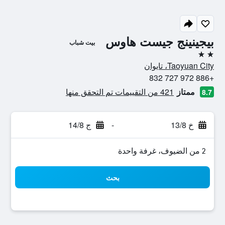
بيجينينج جيست هاوس
بيت شباب
2 نجمتين
Taoyuan City، تايوان
+886 972 727 832
ممتاز
421 من التقييمات تم التحقق منها
8.7
خ 13/8
-
ج 14/8
2 من الضيوف، غرفة واحدة
بحث