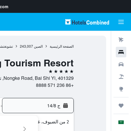
.com
رحلات طيران
الصفحة الرئيسية
الصين
243,007
تشونغتشي
فنادق
g Tourism Resort
سيارات
5 نجوم
حزم العروض
Nongke Road, Bai Shi Yi, 401329, تشونغتشينغ, مقاطعة تشونغتشينغ, الصين
+86 236 571 8888
استكشاف
ج 14/8
-
رحلات
2 من الضيوف، غرفة واحدة
العَرَبِيَّة