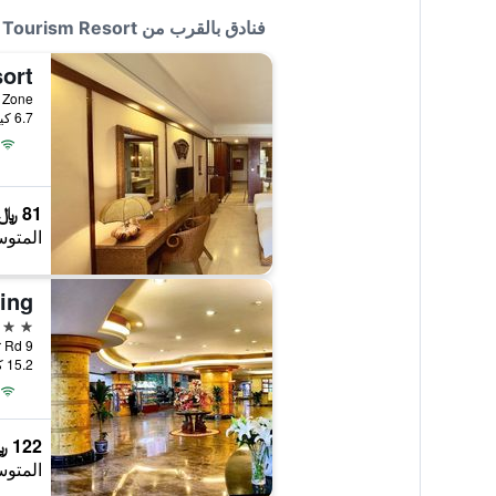
فنادق بالقرب من Beity Hot Spring Tourism Resort
sort
6.7 كيلومتر عن وسط المدينة
81 ﷼
المتوس
4 نجوم
9 Keyuaner Rd, تشونغتشينغ, الصين
15.2 كيلومتر عن وسط المدينة
122 ﷼
المتوس