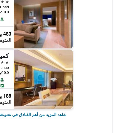
5 نجوم
n Hua Road
0.0 كيلومتر عن وسط المدينة
483 ﷼
المتوس
كمب
5 نجوم
nan Avenue
0.0 كيلومتر عن وسط المدينة
188 ﷼
المتوس
شاهد المزيد من أهم الفنادق في تشونغت