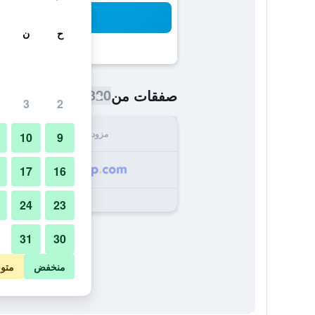
بح
ح
ن
320 ﷼
صفقات من
/
أرخص سعر اللي
3
2
مزود
الإجما
10
9
320
17
16
24
23
31
30
منخفض
متو