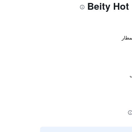
مطار
ل