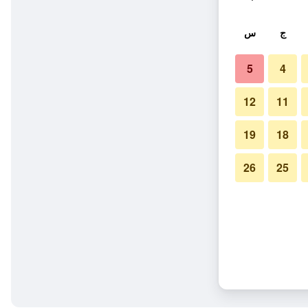
ج
س
5
4
12
11
19
18
26
25